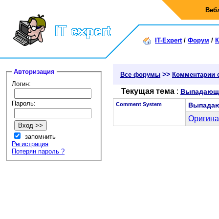
Веб
IT-Expert
/
Форум
/
К
Авторизация
>>
Все форумы
Комментарии 
Логин:
Текущая тема
:
Выпадающи
Пароль:
Comment System
Выпадаю
Оригина
запомнить
Регистрация
Потерян пароль ?