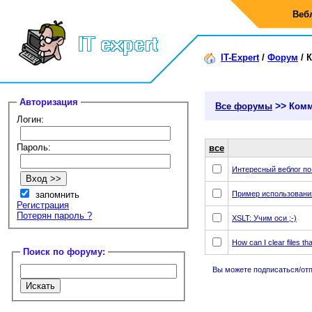
Веб
IT-Expert
/
Форум
/
К
Авторизация
>>
Все форумы
Комм
Логин:
Пароль:
все
Интересный веблог по
запомнить
Пример использования
Регистрация
Потерян пароль ?
XSLT: Учим оси ;-)
How can I clear files th
Поиск по форуму:
Вы можете подписаться/отпи