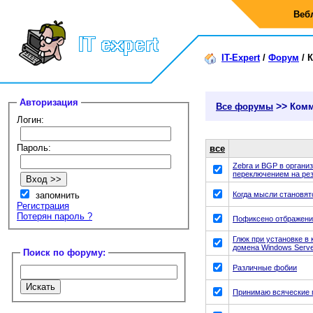
Веб
IT-Expert
/
Форум
/
К
Авторизация
>>
Все форумы
Комм
Логин:
Пароль:
все
Zebra и BGP в органи
переключением на рез
запомнить
Когда мысли становятс
Регистрация
Потерян пароль ?
Пофиксено отбражение
Глюк при установке в
домена Windows Serve
Поиск по форуму:
Различные фобии
Принимаю всяческие 