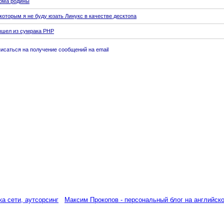
рома родины
которым я не буду юзать Линукс в качестве десктопа
вышел из сумрака PHP
саться на получение сообщений на email
а сети, аутсорсинг
Максим Прокопов - персональный блог на английск