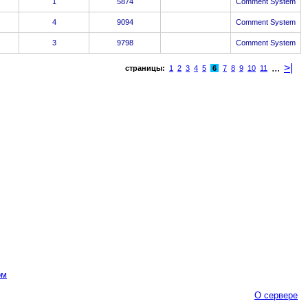
1
5874
Comment System
4
9094
Comment System
3
9798
Comment System
...
>|
страницы:
1
2
3
4
5
6
7
8
9
10
11
ом
О сервере