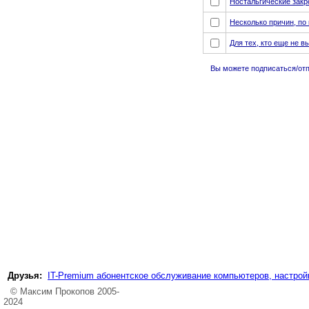
Ностальгические зак
Несколько причин, по 
Для тех, кто еще не 
Вы можете подписаться/отпи
Друзья:
IT-Premium абонентское обслуживание компьютеров, настройк
© Максим Прокопов 2005-
2024