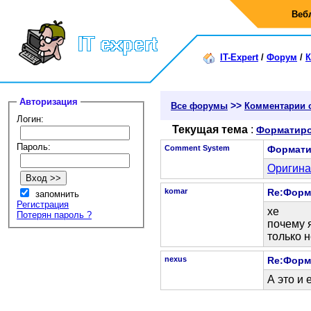
Веб
IT-Expert
/
Форум
/
К
Авторизация
>>
Все форумы
Комментарии 
Логин:
Текущая тема
:
Форматиро
Пароль:
Comment System
Формати
Оригина
komar
Re:Форм
запомнить
Регистрация
хе
Потерян пароль ?
почему я
только 
nexus
Re:Форм
А это и