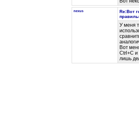
Вот нек
nexus
Re:Вот г
правиль
У меня 
использ
сравнит
аналоги
Вот мен
Ctrl+C и
лишь де