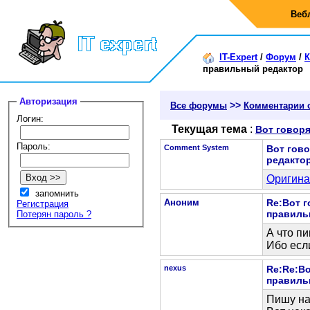
Веб
IT-Expert
/
Форум
/
К
правильный редактор
Авторизация
>>
Все форумы
Комментарии 
Логин:
Текущая тема
:
Вот говоря
Пароль:
Comment System
Вот гово
редакто
Оригина
запомнить
Аноним
Re:Вот г
Регистрация
правиль
Потерян пароль ?
А что п
Ибо есл
nexus
Re:Re:Во
правиль
Пишу на 