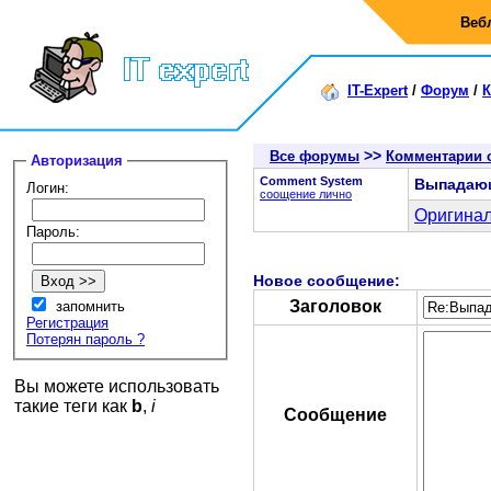
Веб
IT-Expert
/
Форум
/
К
>>
Все форумы
Комментарии 
Авторизация
Comment System
Выпадающ
Логин:
соощение лично
Оригинал
Пароль:
Новое сообщение:
Заголовок
запомнить
Регистрация
Потерян пароль ?
Вы можете использовать
такие теги как
b
,
i
Сообщение