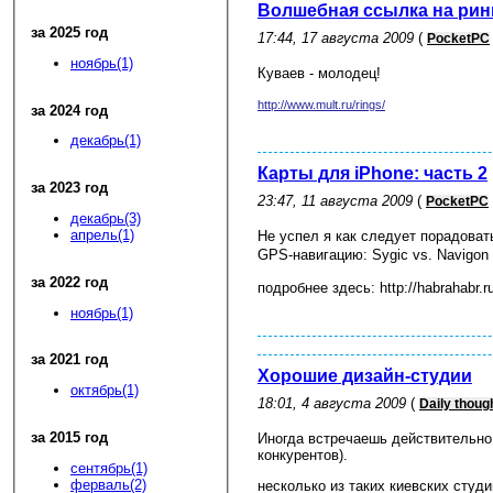
Волшебная ссылка на ри
за 2025 год
17:44, 17 августа 2009
(
PocketPC
ноябрь(1)
Куваев - молодец!
http://www.mult.ru/rings/
за 2024 год
декабрь(1)
Карты для iPhone: часть 2
за 2023 год
23:47, 11 августа 2009
(
PocketPC
декабрь(3)
апрель(1)
Не успел я как следует порадоват
GPS-навигацию:
Sygic vs. Navigon
за 2022 год
подробнее здесь: http://habrahabr.r
ноябрь(1)
за 2021 год
Хорошие дизайн-студии
октябрь(1)
18:01, 4 августа 2009
(
Daily thoug
за 2015 год
Иногда встречаешь действительно
конкурентов).
сентябрь(1)
ферваль(2)
несколько из таких киевских студ