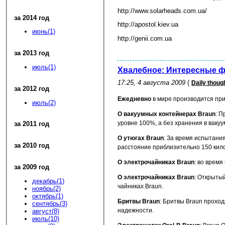
http://www.solarheads.com.ua/
за 2014 год
http://apostol.kiev.ua
июнь(1)
http://genii.com.ua
за 2013 год
июль(1)
Хвалебное: Интересные ф
17:25, 4 августа 2009
(
Daily thoug
за 2012 год
Ежедневно
в мире производится при
июль(2)
О вакуумных контейнерах Braun
: П
уровне 100%, а без хранения в вакуу
за 2011 год
О утюгах Braun
: За время испытани
за 2010 год
расстояние приблизительно 150 кил
О электрочайниках Braun
: во врем
за 2009 год
О электрочайниках Braun
: Открыты
декабрь(1)
чайниках Braun.
ноябрь(2)
октябрь(1)
Бритвы Braun
: Бритвы Braun проход
сентябрь(3)
надежности.
август(8)
июль(10)