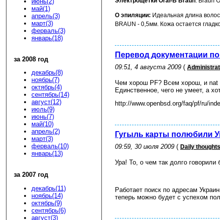
Электрощетки Оral-B Braun
: Braun 
июнь(2)
май(1)
О эпиляции:
Идеальная длина волос
апрель(3)
март(3)
BRAUN - 0,5мм
. Кожа остается гладк
ферваль(3)
январь(18)
Перевод документации по
за 2008 год
09:51, 4 августа 2009
(
Administrat
декабрь(8)
ноябрь(7)
Чем хорош PF? Всем хорош, и nat 
октябрь(4)
Единственное, чего не умеет, а хо
сентябрь(14)
август(12)
http://www.openbsd.org/faq/pf/ru/ind
июль(9)
июнь(7)
май(10)
апрель(2)
Гугыль карты полюбили У
март(3)
ферваль(10)
09:59, 30 июля 2009
(
Daily thought
январь(13)
Ура! То, о чем так долго говорили
за 2007 год
декабрь(11)
Работает поиск по адресам Украин
ноябрь(14)
теперь можно будет с успехом пол
октябрь(9)
сентябрь(6)
август(3)