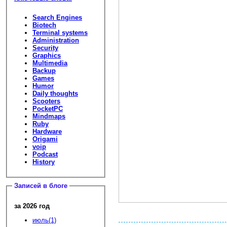
Search Engines
Biotech
Terminal systems
Administration
Security
Graphics
Multimedia
Backup
Games
Humor
Daily thoughts
Scooters
PocketPC
Mindmaps
Ruby
Hardware
Origami
voip
Podcast
History
Записей в блоге
за 2026 год
июль(1)