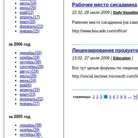
июль(14)
Рабочее место сисадмина
июнь(20)
май(12)
22:32, 29 июля 2009
(
Daily thought
апрель(17)
март(20)
Рабочее место сисадмина (на сам
ферваль(23)
январь(15)
http://www.biscade.com/office/
за 2006 год
Лицензирование продуктов
декабрь(16)
ноябрь(19)
13:02, 27 июля 2009
(
)
Education
октябрь(38)
сентябрь(28)
Вот тут целые форумы по лицензир
август(24)
июль(29)
http://social.technet.microsoft.com/
июнь(24)
май(6)
апрель(15)
март(23)
...
>|
страницы:
1
2
3
4
5
6
7
8
9
ферваль(22)
январь(27)
за 2005 год
декабрь(38)
ноябрь(29)
октябрь(38)