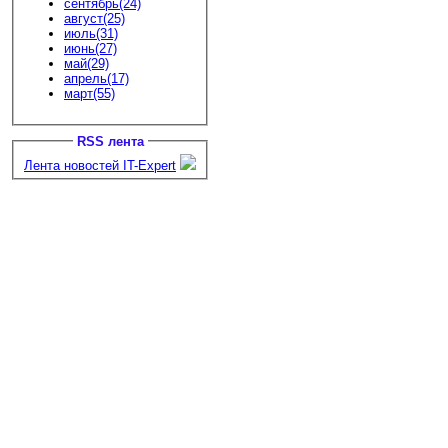
сентябрь(24)
август(25)
июль(31)
июнь(27)
май(29)
апрель(17)
март(55)
RSS лента
Лента новостей IT-Expert