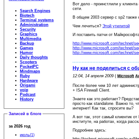
Вот дело - проинстлили у клиента d
сети.
Search Engines
Biotech
В общем 2003 сервер с sp2 также 
Terminal systems
Administration
Чем лечиться?
Этой утилитой
Security
Graphics
И поставить патчи от Майкрософт
Multimedia
http://www.microsoft.com/technet/se
Backup
http://www.microsoft.com/technet/se
Games
http://www.microsoft.com/technet/se
Humor
Daily thoughts
Scooters
PocketPC
Ну как не поделиться с 
Mindmaps
12:04, 14 апреля 2009
(
Ruby
Microsoft
Ad
Hardware
Origami
После более чем 10 лет администр
voip
+ ISA Firewall Client.
Podcast
Знаете как это работает? Представ
History
просто как standalone. Важно то, ч
интернет! Как так, спросите вы?
Записей в блоге
А вот так, этот самый клиентик от 
институте, на работах, когда расс
за 2026 год
Подробнее здесь:
июль(1)
http://technet.microsoft.com/ru-ru/l