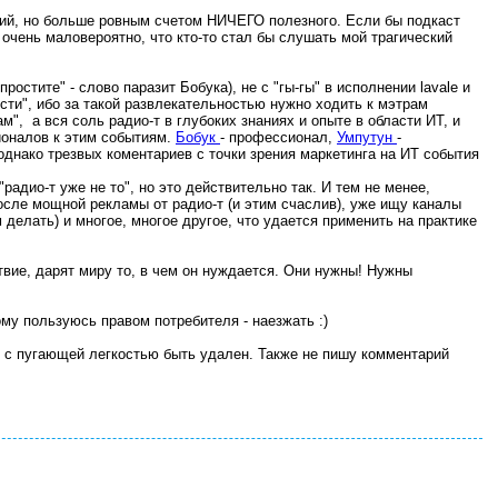
й, но больше ровным счетом НИЧЕГО полезного. Если бы подкаст
 очень маловероятно, что кто-то стал бы слушать мой трагический
остите" - слово паразит Бобука), не с "гы-гы" в исполнении lavale и
сти", ибо за такой развлекательностью нужно ходить к мэтрам
", а вся соль радио-т в глубоких знаниях и опыте в области ИТ, и
ионалов к этим событиям.
Бобук
- профессионал,
Умпутун
-
 однако трезвых коментариев с точки зрения маркетинга на ИТ события
радио-т уже не то", но это действительно так. И тем не менее,
осле мощной рекламы от радио-т (и этим счаслив), уже ищу каналы
 делать) и многое, многое другое, что удается применить на практике
твие, дарят миру то, в чем он нуждается. Они нужны! Нужны
ому пользуюсь правом потребителя - наезжать :)
т с пугающей легкостью быть удален. Также не пишу комментарий