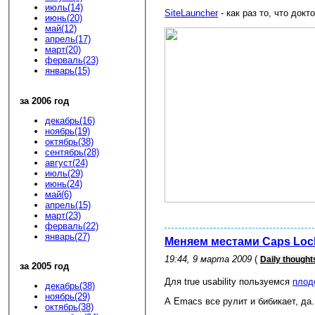
июль(14)
SiteLauncher
- как раз то, что док
июнь(20)
май(12)
апрель(17)
март(20)
ферваль(23)
январь(15)
за 2006 год
декабрь(16)
ноябрь(19)
октябрь(38)
сентябрь(28)
август(24)
июль(29)
июнь(24)
май(6)
апрель(15)
март(23)
ферваль(22)
январь(27)
Меняем местами Caps Lock
19:44, 9 марта 2009
(
Daily thought
за 2005 год
Для true usability пользуемся
плод
декабрь(38)
ноябрь(29)
А Emacs все рулит и бибикает, да.
октябрь(38)