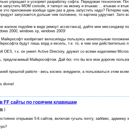
льно упрощает и ускоряет разработку софта. Передовая технология. По
е запустить MOM console, я тапнул на иконку и втыкаю ... втыкаю и вты
не это приложение вообще один раз в день запустить надо? Потеряю ка
продукт запускается дольше чем положено, то картина удручает. Зато в
не жалкое подобие в виде ремоут ассистанса), дайте мне мессенджер по
dows 2000, windows xp, windows 2003!
то Майкрософт изобретает велосипеды пользуясь монопольным положение
йкрософта будут лишь ворд и ексель, т.е. то, в чем они действительно 
 OES, т.к. он умеет Active Directory, дружит со всеми изделиями Microsof
ь, предлагаемый Майкрософтом. Дай бог, что бы все мои дорогие польз
моей прошлой работе - весь космос внедрили, а пользоваться этим всем
s divine!
в FF сайты по горячим клавишам
)
ts
остоянно открываю 5-6 сайтов, включая гугыль почту, заббикс, админку х
тро?