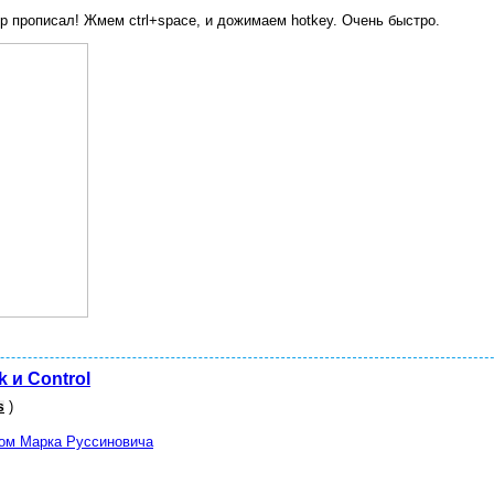
тор прописал! Жмем ctrl+space, и дожимаем hotkey. Очень быстро.
 и Control
)
s
ом Марка Руссиновича