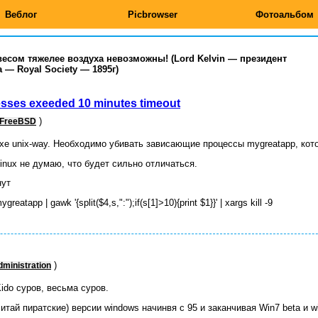
Веблог
Picbrowser
Фотоальбом
сом тяжелее воздуха невозможны! (Lord Kelvin — президент
— Royal Society — 1895г)
cesses exeeded 10 minutes timeout
)
FreeBSD
хе unix-way. Необходимо убивать зависающие процессы mygreatapp, кот
inux не думаю, что будет сильно отличаться.
инут
atapp | gawk '{split($4,s,":");if(s[1]>10){print $1}}' | xargs kill -9
)
ministration
ido суров, весьма суров.
тай пиратские) версии windows начинвя с 95 и заканчивая Win7 beta и w