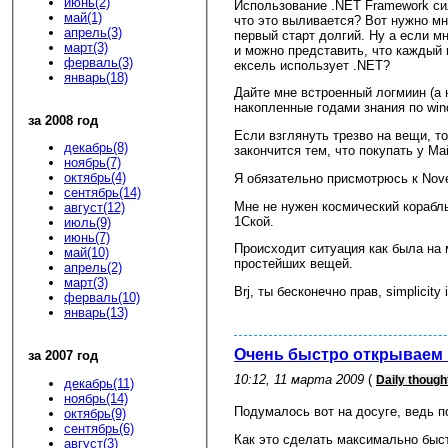
июнь(2)
Использование .NET Framework си
май(1)
что это выливается? Вот нужно мн
апрель(3)
первый старт долгий. Ну а если м
март(3)
и можно представить, что каждый 
ферваль(3)
ексель использует .NET?
январь(18)
Дайте мне встроенный логмиин (а 
накопленные годами знания по win
за 2008 год
Если взглянуть трезво на вещи, 
декабрь(8)
закончится тем, что покупать у Ма
ноябрь(7)
октябрь(4)
Я обязательно присмотрюсь к Novell
сентябрь(14)
Мне не нужен космический корабл
август(12)
1Ской.
июль(9)
июнь(7)
Происходит ситуация как была на 
май(10)
простейших вещей.
апрель(2)
март(3)
Brj, ты бесконечно прав, simplicity i
ферваль(10)
январь(13)
Очень быстро открываем 
за 2007 год
10:12, 11 марта 2009
(
Daily though
декабрь(11)
ноябрь(14)
Подумалось вот на досуге, ведь п
октябрь(9)
сентябрь(6)
Как это сделать максимально быс
август(3)