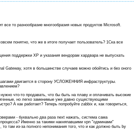
ит все то разнообразие многообразия новых продуктов Microsoft.
овсем понятно, что же в итоге получает пользователь? 1Ска все
ащения поддержки XP и указания вендорам хардвара не выпускать
al Gateway, хотя в большинстве случаев можно обойтись и без оного
и шагами двигается в сторону УСЛОЖЕННИЯ инфраструктуры.
равлением?
нужно что-то продавать, что бы быть на плаву и оплачивать высокие
фигенные, но легко заменимые уже давно существующими
тро? А как работает? Теперь попробуйте zabbix и, как говориться,
верами - буквально два раза next нажать, система сама
ие процесса? Именно за такими накняпавшими vpn "одминами"
 то там из-за полного непонимания того, что и как должно быть by