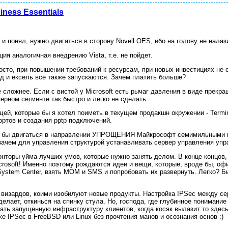
iness Essentials
и понял, нужно двигаться в сторону Novell OES, ибо на голову не налаз
ция аналогичная внедрению Vista, т.е. не пойдет.
сто, при повышении требований к ресурсам, при новых инвестициях не с
орд и ексель все также запускаются. Зачем платить больше?
сложнее. Если с вистой у Microsoft есть рычаг давления в виде прекр
ерном сегменте так быстро и легко не сделать.
ей, которые бы я хотел поиметь в текущем продакшн окружении - Termin
ртов и создания pptp подключений.
 что бы двигаться в направлении УПРОЩЕНИЯ Майкрософт семимильным
зачем для управления структурой устанавливать сервер управления уп
онторы уйма лучших умов, которые нужно занять делом. В конце-концов, 
crosoft! Именно поэтому рождаются идеи и вещи, которые, вроде бы, о
ystem Center, взять MOM и SMS и попробовать их развернуть. Легко? Быс
визардов, коими изобилуют новые продукты. Настройка IPSec между сер
сделает, откинься на спинку стула. Но, господа, где глубинное пониман
ать запущенную инфраструктуру клиентов, когда косяк вылазит то здесь,
же IPSec в FreeBSD или Linux без прочтения манов и осознания основ :)