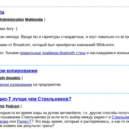
ta
)
Administration
Multimedia
ва богу :(
как никогда. Вроде бы и гарнитуры стандартные, и ноут павильен со вс
ами от Broadcom, который был приобретен компанией Wildcomm.
рел. Качаем
правильные драйвера bluetooth стека
и наслаждаемся жизнь
ном копировании
)
aily thoughts
рвном копировании
на предприятии.
дио-Т лучше чем Стрельников?
)
hts
Podcast
одкаста во время езды за рулем автомобиля, т.к. другие способы полу
слушивании Стрельникова (а если есть выбор между радио-т и
Стрельни
икова
или
Радио-Т
? Это ведь время, которым я распоряжаюсь, и как-то н
м взамен как результат траты?