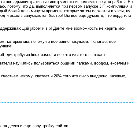
чти все административные инструменты используют ее для работы. Во
каю, потому что да, выполняется при первом запуске JIT компиляция и
ждый божий день минуты времени, которые затем сложатся в часы, ну
орд и ексель запускаются быстро! Вы все еще думаете, что ворд, или
ддерживающий jabber и sip! Дайте мне возможность не херить мои
м, которые мы, почему-то все равно покупаем. Полагаю, все
лучшие!
t, дистрибутив linux based, и все что из этого вытекает.
ователи научились пользоваться общими папками, вордом, екселем и
 счастьем некому, хватает и 20% того что было внедрено, базовых,
елп-деска и еще пару-тройку сайтов.