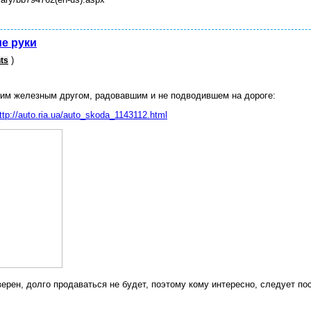
е руки
)
hts
им железным другом, радовавшим и не подводившем на дороге:
ttp://auto.ria.ua/auto_skoda_1143112.html
верен, долго продаваться не будет, поэтому кому интересно, следует по