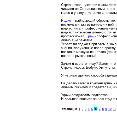
Стрельников - уже при жизни ле
читался не Стрельниковым, с его 
голос и унылую историю с печальн
Радио-Т
набирающий обороты технич
неумелыми заигрываниями к ней пр
подкастинга - профессиональным р
подкаст интересен именно с точки
профессионал,
Грей
- профессиона
лично я не заметил.
Теряет ли подкаст при этом в каче
знания, полученные после прослуш
поставки макбука из штатов (при э
после впрыска знаний.
Зачем я все это пишу? Затем, что
Стрельниковы, Бобуки, Умпутуны, б
Я не знаю другого способа сделат
Не делаю этого в комментариях к
личным письмом к создателям, ибо
Удачи создателям подкастов!
И большое спасибо за ваш труд и 
страницы:
1
2
3
4
5
6
7
8
9
10
11