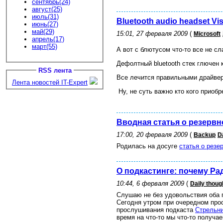
сентябрь(24)
август(25)
июль(31)
Bluetooth audio headset Vis
июнь(27)
май(29)
15:01, 27 ферваля 2009
(
Microsoft
апрель(17)
март(55)
А вот с блютусом что-то все не сла
Дефолтный bluetooth стек глючен 
RSS лента
Все лечится правильными драйвер
Лента новостей IT-Expert
Ну, не суть важно кто кого приоб
Вводная статья о резерв
17:00, 20 ферваля 2009
(
Backup
D
Родилась на досуге
статья о резе
О подкастинге: почему Ра
10:44, 6 ферваля 2009
(
Daily thoug
Слушаю не без удовольствия оба п
Сегодня утром при очередном про
прослушивания подкаста
Стрельн
время на что-то мы что-то получае