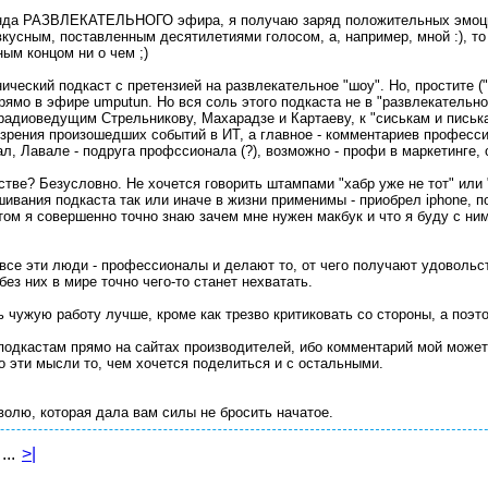
генда РАЗВЛЕКАТЕЛЬНОГО эфира, я получаю заряд положительных эмоци
вкусным, поставленным десятилетиями голосом, а, например, мной :), то
ым концом ни о чем ;)
еский подкаст с претензией на развлекательное "шоу". Но, простите ("пр
ямо в эфире umputun. Но вся соль этого подкаста не в "развлекательно
адиоведущим Стрельникову, Махарадзе и Картаеву, к "сиськам и писькам
 зрения произошедших событий в ИТ, а главное - комментариев професс
л, Лавале - подруга профссионала (?), возможно - профи в маркетинге,
стве? Безусловно. Не хочется говорить штампами "хабр уже не тот" или "
ивания подкаста так или иначе в жизни применимы - приобрел iphone, п
том я совершенно точно знаю зачем мне нужен макбук и что я буду с ним
 все эти люди - профессионалы и делают то, от чего получают удовольс
ез них в мире точно чего-то станет нехватать.
ь чужую работу лучше, кроме как трезво критиковать со стороны, а поэт
 подкастам прямо на сайтах производителей, ибо комментарий мой може
 эти мысли то, чем хочется поделиться и с остальными.
волю, которая дала вам силы не бросить начатое.
...
>|