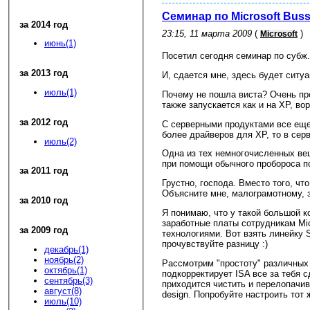
Семинар по Microsoft Buss
за 2014 год
23:15, 11 марта 2009
(
)
Microsoft
июнь(1)
Посетил сегодня семинар по субж. 
за 2013 год
И, сдается мне, здесь будет ситуа
июль(1)
Почему не пошла виста? Очень про
также запускается как и на XP, в
за 2012 год
С серверными продуктами все еще 
более драйверов для XP, то в серв
июль(2)
Одна из тех немногочисленных вещ
при помощи обычного пробороса по
за 2011 год
Грустно, господа. Вместо того,
Объясните мне, малограмотному, 
за 2010 год
Я понимаю, что у такой большой к
заработные платы сотрудникам Mi
за 2009 год
технологиями. Вот взять линейку S
прочувствуйте разницу :)
декабрь(1)
ноябрь(2)
Рассмотрим "простоту" различных 
октябрь(1)
подкорректирует ISA все за тебя 
сентябрь(3)
приходится чистить и перелопачив
август(8)
design. Попробуйте настроить тот 
июль(10)