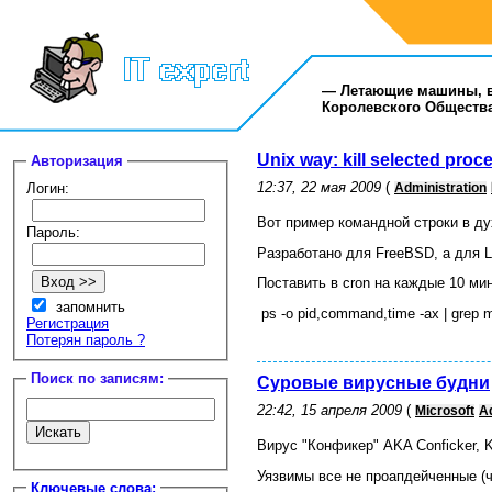
— Летающие машины, ве
Королевского Общества 
Unix way: kill selected pro
Авторизация
12:37, 22 мая 2009
(
Логин:
Administration
Вот пример командной строки в ду
Пароль:
Разработано для FreeBSD, а для L
Поставить в cron на каждые 10 м
запомнить
ps -o pid,command,time -ax | grep mygre
Регистрация
Потерян пароль ?
Поиск по записям:
Суровые вирусные будни
22:42, 15 апреля 2009
(
Microsoft
Ad
Вирус "Конфикер" AKA Conficker, K
Уязвимы все не проапдейченные (чи
Ключевые слова: