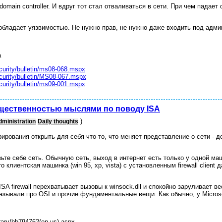
omain controller. И вдруг тот стал отваливаться в сети. При чем падает c
обладает уязвимостью. Не нужно прав, не нужно даже входить под админс
а
curity/bulletin/ms08-068.mspx
curity/bulletin/MS08-067.mspx
curity/bulletin/ms09-001.mspx
общественностью мыслями по поводу ISA
)
ministration
Daily thoughts
ирования открыть для себя что-то, что меняет представление о сети - 
ьте себе сеть. Обычную сеть, выход в интернет есть только у одной маши
то клиентская машинка (win 95, xp, vista) с установленным firewall client
ISA firewall перехватывает вызовы к winsock.dll и спокойно заруливает ве
казывали про OSI и прочие фундаментальные вещи. Как обычно, у Microso
ibrary/bb794762(en-us).aspx