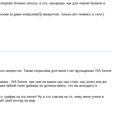
omputer browser service, а это, нехорошо, как для master browser в
ким (и даже юзерским(!)) аккаунтом, только вот появись в сети )
дело непростое. Таким открытием для меня стал функционал ISA Server
нки - ISA Server, при чем не важно где она стоит, как шлюз или же
 даже default route gateway не должна иметь, что бы выходить в
сь трафик на isa server! Ну а это совсем не то, чему меня учили в
ft свой взгляд на мир.