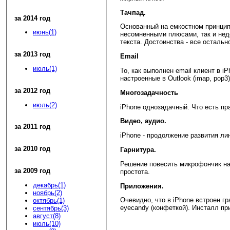
Тачпад.
за 2014 год
Основанный на емкостном принципе
июнь(1)
несомненными плюсами, так и недо
текста. Достоинства - все остальн
за 2013 год
Email
июль(1)
То, как выполнен email клиент в i
настроенные в Outlook (imap, pop3
за 2012 год
Многозадачность
июль(2)
iPhone однозадачный. Что есть пр
Видео, аудио.
за 2011 год
iPhone - продолжение развития ли
за 2010 год
Гарнитура.
Решение повесить микрофончик на 
за 2009 год
простота.
декабрь(1)
Приложения.
ноябрь(2)
Очевидно, что в iPhone встроен г
октябрь(1)
eyecandy (конфеткой). Инсталл пр
сентябрь(3)
август(8)
июль(10)