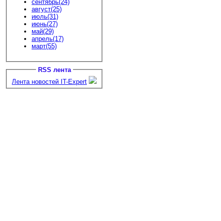
сентябрь(24)
август(25)
июль(31)
июнь(27)
май(29)
апрель(17)
март(55)
RSS лента
Лента новостей IT-Expert