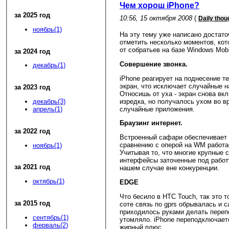
Чем хорош iPhone?
за 2025 год
10:56, 15 октября 2008
(
Daily thou
ноябрь(1)
На эту тему уже написано достато
отметить несколько моментов, кот
от собратьев на базе Windows Mobi
за 2024 год
Совершение звонка.
декабрь(1)
iPhone реагирует на поднесение т
экран, что исключает случайные н
за 2023 год
Относишь от уха - экран снова вк
изредка, но получалось ухом во в
декабрь(3)
случайные приложения.
апрель(1)
Браузинг интернет.
за 2022 год
Встроенный сафари обеспечивает 
сравнению с оперой на WM работа
ноябрь(1)
Учитывая то, что многие крупные 
интерфейсы заточенные под работ
за 2021 год
нашем случае вне конкуренции.
октябрь(1)
EDGE
Что бесило в HTC Touch, так это т
за 2015 год
соте связь по gprs обрывалась и 
приходилось руками делать переп
сентябрь(1)
утомляло. iPhone переподключает
ферваль(2)
жирный плюс.