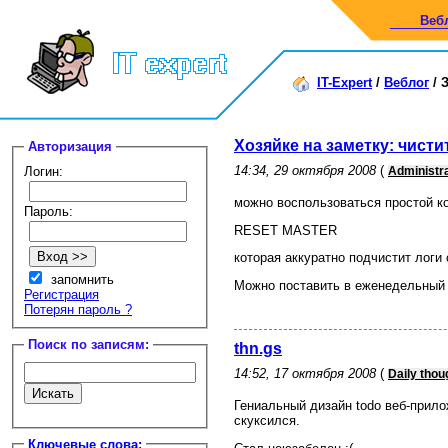
Веб
IT-Expert
/
Веблог
/
З
Хозяйке на заметку: чисти
Авторизация
14:34, 29 октября 2008
(
Логин:
Administra
можно воспользоваться простой к
Пароль:
RESET MASTER
которая аккуратно подчистит логи
запомнить
Можно поставить в еженедельный 
Регистрация
Потерян пароль ?
Поиск по записям:
thn.gs
14:52, 17 октября 2008
(
Daily thou
Гениальный дизайн todo веб-прил
скуксился.
Ключевые слова: