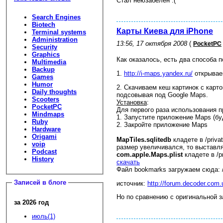
Стал неюзабелен :(
Search Engines
Biotech
Карты Киева для iPhone
Terminal systems
Administration
13:56, 17 октября 2008
(
PocketPC
Security
Graphics
Как оказалось, есть два способа п
Multimedia
Backup
1.
http://i-maps.yandex.ru/
открывае
Games
Humor
2. Скачиваем кеш картинок с карт
Daily thoughts
подсовывая под Google Maps.
Scooters
Установка
:
PocketPC
Для первого раза использования 
Mindmaps
1. Запустите приложение Maps (б
Ruby
2. Закройте приложение Maps
Hardware
Origami
MapTiles.sqlitedb
кладете в /priva
voip
размер увеличивался, то выставля
Podcast
com.apple.Maps.plist
кладете в /pr
History
скачать
Файл bookmarks загружаем сюда: /pr
Записей в блоге
источник:
http://forum.decoder.com
Но по сравнению с оригинальной з
за 2026 год
июль(1)