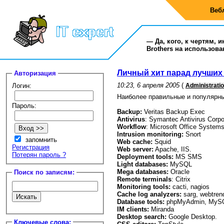
Веб
— Да, кого, к чертям, 
Brothers на использова
Личный хит парад лучших 
Авторизация
10:23, 6 апреля 2005
(
Логин:
Administrati
Наиболее правильные и популярн
Пароль:
Backup:
Veritas Backup Exec
Antivirus
: Symantec Antivirus Corpo
Workflow
: Microsoft Office System
Intrusion monitoring:
Snort
запомнить
Web cache:
Squid
Регистрация
Web server:
Apache, IIS.
Потерян пароль ?
Deployment tools:
MS SMS
Light databases:
MySQL
Mega databases:
Oracle
Поиск по записям:
Remote terminals
: Citrix
Monitoring tools:
cacti, nagios
Cache log analyzers:
sarg, webtren
Database tools:
phpMyAdmin, MySQ
IM clients:
Miranda
Desktop search:
Google Desktop.
Ключевые слова: