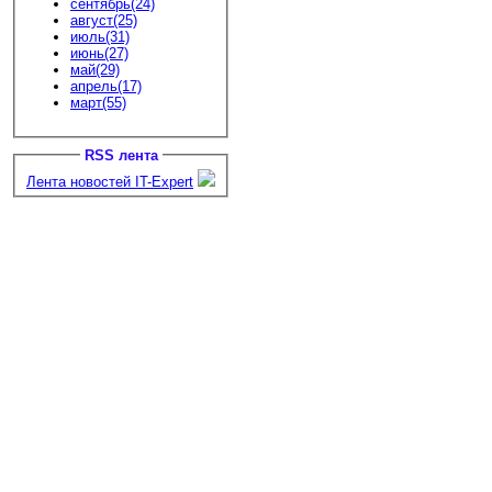
сентябрь(24)
август(25)
июль(31)
июнь(27)
май(29)
апрель(17)
март(55)
RSS лента
Лента новостей IT-Expert