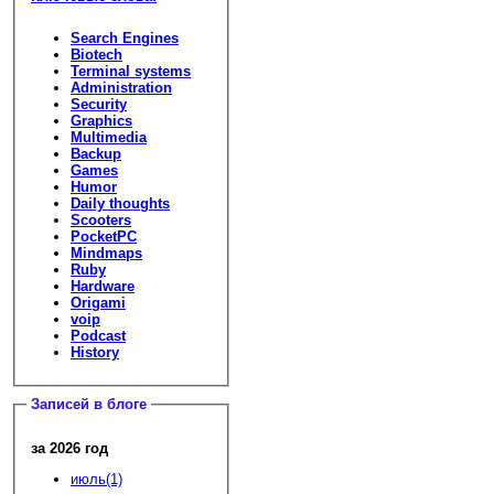
Search Engines
Biotech
Terminal systems
Administration
Security
Graphics
Multimedia
Backup
Games
Humor
Daily thoughts
Scooters
PocketPC
Mindmaps
Ruby
Hardware
Origami
voip
Podcast
History
Записей в блоге
за 2026 год
июль(1)