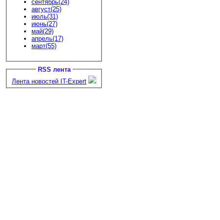
сентябрь(24)
август(25)
июль(31)
июнь(27)
май(29)
апрель(17)
март(55)
RSS лента
Лента новостей IT-Expert