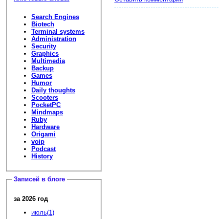
Search Engines
Biotech
Terminal systems
Administration
Security
Graphics
Multimedia
Backup
Games
Humor
Daily thoughts
Scooters
PocketPC
Mindmaps
Ruby
Hardware
Origami
voip
Podcast
History
Записей в блоге
за 2026 год
июль(1)