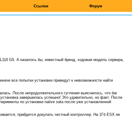
Ссылки
Форум
ML110 G5. А казалось бы, известный бренд, ходовая модель сервера,
, иначе все попытки установки приведут к невозможности найти
щалась. После непродолжительного гугления выяснилось, что баг
о установка завершилась успешно! Это удивительно, но факт. После
перименты по установки native sata после уже установленной
вается, прийдется докупать честный контроллер. На 1Гб ESX не