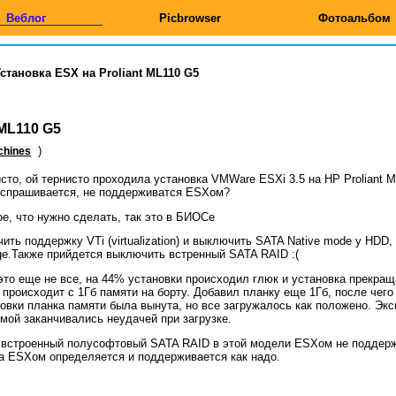
Веблог
Picbrowser
Фотоальбом
становка ESX на Proliant ML110 G5
 ML110 G5
)
chines
сто, ой тернисто проходила установка VMWare ESXi 3.5 на HP Proliant 
, спрашивается, не поддерживатся ESXом?
е, что нужно сделать, так это в БИОСе
ить поддержку VTi (virtualization) и выключить SATA Native mode у HDD
ge.Также прийдется выключить встренный SATA RAID :(
это еще не все, на 44% установки происходил глюк и установка прекра
 происходит с 1Гб памяти на борту. Добавил планку еще 1Гб, после чег
овки планка памяти была вынута, но все загружалось как положено. Экс
мой заканчивались неудачей при загрузке.
 встроенный полусофтовый SATA RAID в этой модели ESXом не поддержи
ка ESXом определяется и поддерживается как надо.