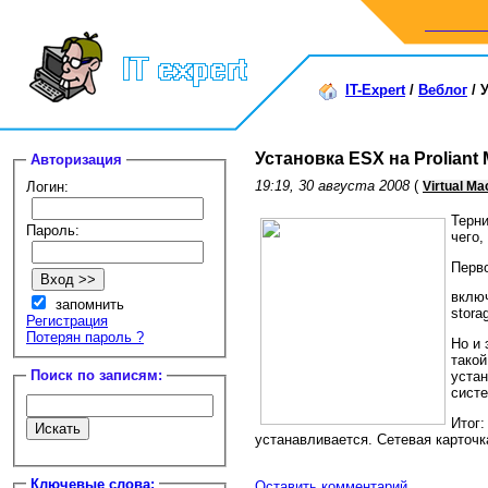
IT-Expert
/
Веблог
/
У
Установка ESX на Proliant
Авторизация
19:19, 30 августа 2008
(
Логин:
Virtual Ma
Терни
Пароль:
чего
Перво
включ
запомнить
stora
Регистрация
Потерян пароль ?
Но и 
такой
Поиск по записям:
устан
систе
Итог:
устанавливается. Сетевая карточ
Ключевые слова:
Оставить комментарий