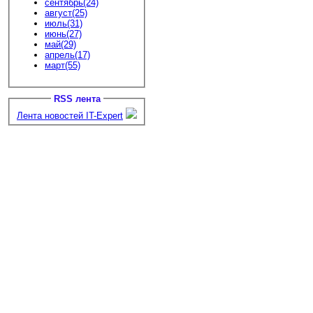
сентябрь(24)
август(25)
июль(31)
июнь(27)
май(29)
апрель(17)
март(55)
RSS лента
Лента новостей IT-Expert