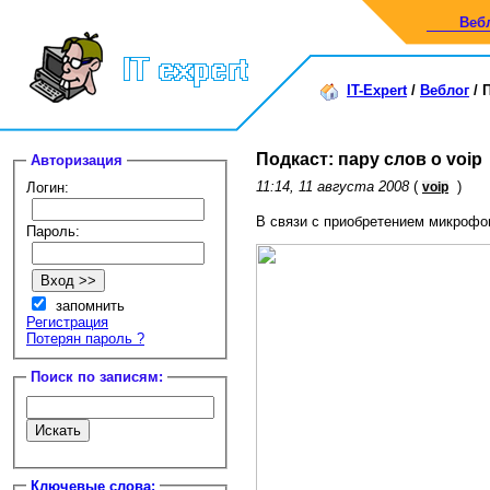
Веб
IT-Expert
/
Веблог
/
П
Подкаст: пару слов о voip
Авторизация
11:14, 11 августа 2008
(
)
Логин:
voip
В связи с приобретением микрофон
Пароль:
запомнить
Регистрация
Потерян пароль ?
Поиск по записям:
Ключевые слова: