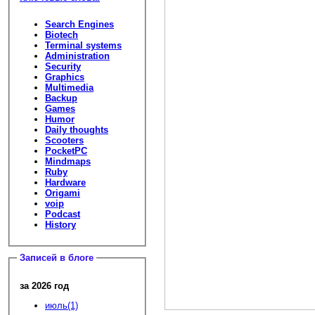
Search Engines
Biotech
Terminal systems
Administration
Security
Graphics
Multimedia
Backup
Games
Humor
Daily thoughts
Scooters
PocketPC
Mindmaps
Ruby
Hardware
Origami
voip
Podcast
History
Записей в блоге
за 2026 год
июль(1)