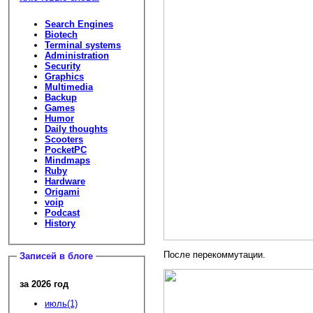
Search Engines
Biotech
Terminal systems
Administration
Security
Graphics
Multimedia
Backup
Games
Humor
Daily thoughts
Scooters
PocketPC
Mindmaps
Ruby
Hardware
Origami
voip
Podcast
History
После перекоммутации.
Записей в блоге
за 2026 год
июль(1)