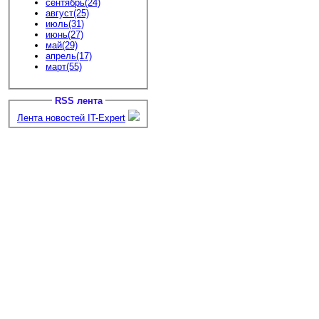
сентябрь(24)
август(25)
июль(31)
июнь(27)
май(29)
апрель(17)
март(55)
RSS лента
Лента новостей IT-Expert