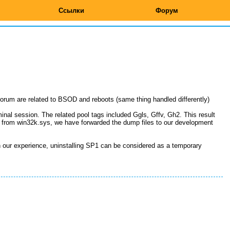
Ссылки
Форум
 forum are related to BSOD and reboots (same thing handled differently)
inal session. The related pool tags included Ggls, Gffv, Gh2. This result
ted from win32k.sys, we have forwarded the dump files to our development
n our experience, uninstalling SP1 can be considered as a temporary