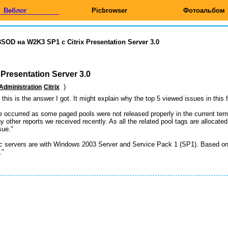
Веблог
Picbrowser
Фотоальбом
SOD на W2K3 SP1 c Citrix Presentation Server 3.0
Presentation Server 3.0
)
Administration
Citrix
this is the answer I got. It might explain why the top 5 viewed issues in this
e occurred as some paged pools were not released properly in the current term
y other reports we received recently. As all the related pool tags are alloca
sue."
atic servers are with Windows 2003 Server and Service Pack 1 (SP1). Based o­
."