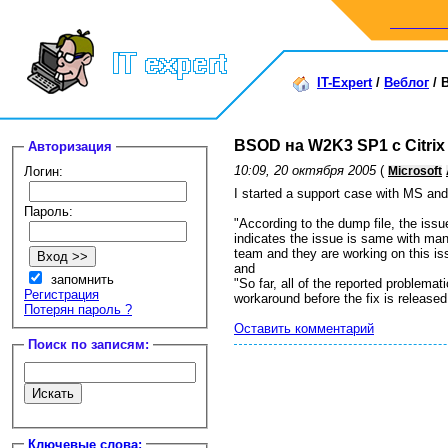
IT-Expert
/
Веблог
/
B
BSOD на W2K3 SP1 c Citrix 
Авторизация
10:09, 20 октября 2005
(
Логин:
Microsoft
I started a support case with MS and 
Пароль:
"According to the dump file, the issu
indicates the issue is same with man
team and they are working o­n this is
and
запомнить
"So far, all of the reported problem
Регистрация
workaround before the fix is released
Потерян пароль ?
Оставить комментарий
Поиск по записям:
Ключевые слова: