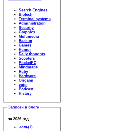
Search Engines
Biotech
Terminal systems
Administration
Security
Graphics
Multimedia
Backup
Games
Humor
Daily thoughts
Scooters
PocketPC
Mindmaps
Ruby
Hardware
Origami
voip
Podcast
History
Записей в блоге
за 2026 год
июль(1)