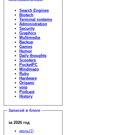
Search Engines
Biotech
Terminal systems
Administration
Security
Graphics
Multimedia
Backup
Games
Humor
Daily thoughts
Scooters
PocketPC
Mindmaps
Ruby
Hardware
Origami
voip
Podcast
History
Записей в блоге
за 2026 год
июль(1)