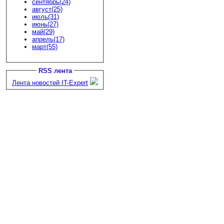
сентябрь(24)
август(25)
июль(31)
июнь(27)
май(29)
апрель(17)
март(55)
RSS лента
Лента новостей IT-Expert