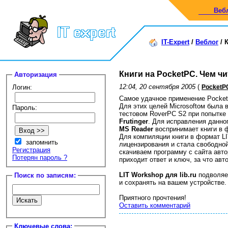
Веб
IT-Expert
/
Веблог
/
К
Книги на PocketPC. Чем чи
Авторизация
12:04, 20 сентября 2005
(
Логин:
PocketP
Самое удачное применение PocketP
Для этих целей Microsoftом была
Пароль:
тестовом RoverPC S2 при попытке
Frutinger
. Для исправления данно
MS Reader
воспринимает книги в
Для компиляции книги в формат L
запомнить
лицензирования и стала свободно
Регистрация
скачиваем программу с сайта авт
Потерян пароль ?
приходит ответ и ключ, за что авт
LIT Workshop для lib.ru
подволяе
Поиск по записям:
и сохранять на вашем устройстве.
Приятного прочтения!
Оставить комментарий
Ключевые слова: