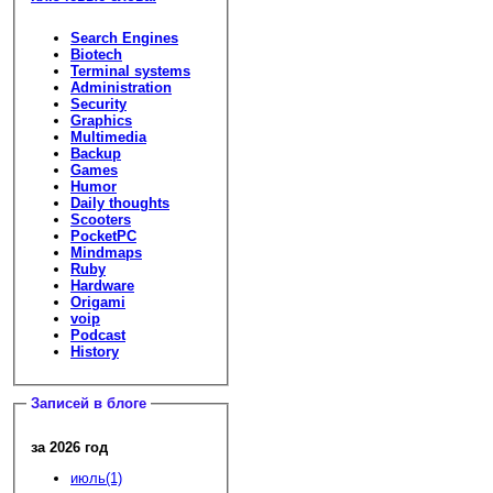
Search Engines
Biotech
Terminal systems
Administration
Security
Graphics
Multimedia
Backup
Games
Humor
Daily thoughts
Scooters
PocketPC
Mindmaps
Ruby
Hardware
Origami
voip
Podcast
History
Записей в блоге
за 2026 год
июль(1)