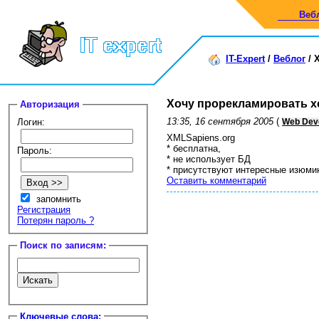
Веб
IT-Expert
/
Веблог
/
Хочу прорекламировать х
Авторизация
13:35, 16 сентября 2005
(
Логин:
Web Dev
XMLSapiens.org
* бесплатна,
Пароль:
* не использует БД
* присутствуют интересные изюми
Оставить комментарий
запомнить
Регистрация
Потерян пароль ?
Поиск по записям:
Ключевые слова: