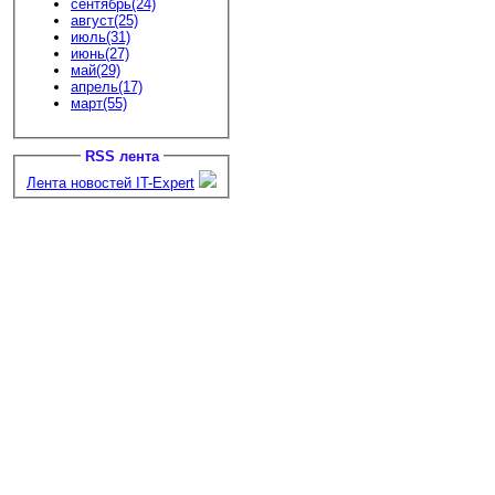
сентябрь(24)
август(25)
июль(31)
июнь(27)
май(29)
апрель(17)
март(55)
RSS лента
Лента новостей IT-Expert