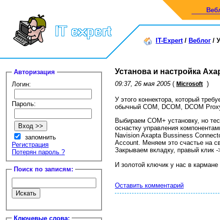
Веб
IT-Expert
/
Веблог
/
У
Установа и настройка Axap
Авторизация
09:37, 26 мая 2005
(
)
Логин:
Microsoft
У этого коннектора, который треб
Пароль:
обычный COM, DCOM, DCOM Prox
Выбираем COM+ установку, но тест
оснастку управления компонентами
Navision Axapta Bussiness Connect
запомнить
Account. Меняем это счастье на с
Регистрация
Закрываем вкладку, правый клик -> s
Потерян пароль ?
И золотой ключик у нас в кармане 
Поиск по записям:
Оставить комментарий
Ключевые слова: