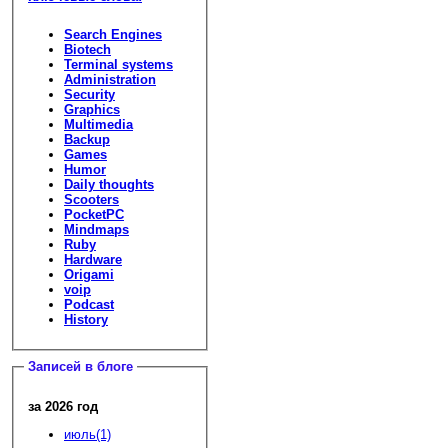
Search Engines
Biotech
Terminal systems
Administration
Security
Graphics
Multimedia
Backup
Games
Humor
Daily thoughts
Scooters
PocketPC
Mindmaps
Ruby
Hardware
Origami
voip
Podcast
History
Записей в блоге
за 2026 год
июль(1)