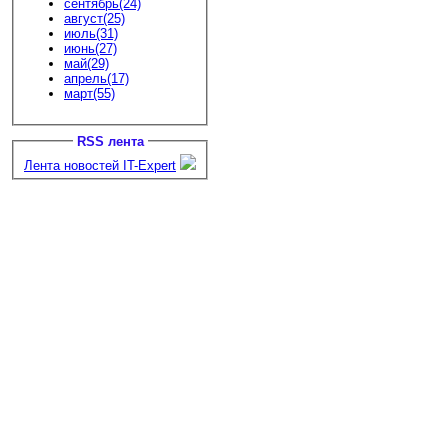
сентябрь(24)
август(25)
июль(31)
июнь(27)
май(29)
апрель(17)
март(55)
RSS лента
Лента новостей IT-Expert