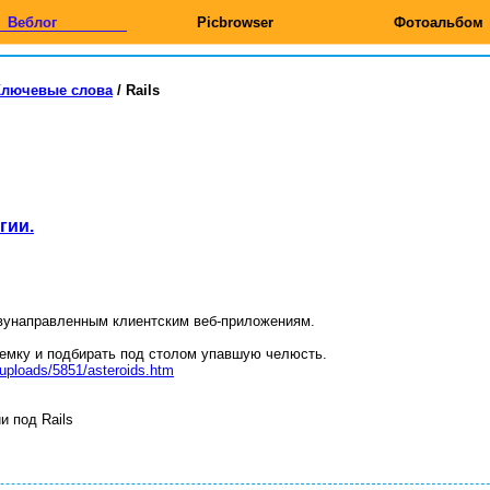
Веблог
Picbrowser
Фотоальбом
Ключевые слова
/
Rails
гии.
вунаправленным клиентским веб-приложениям.
емку и подбирать под столом упавшую челюсть.
/uploads/5851/asteroids.htm
и под Rails