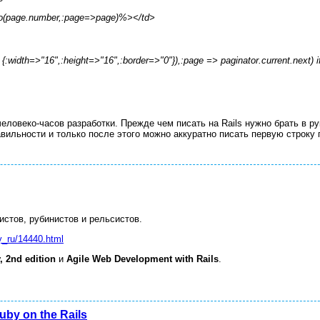
(page.number,:page=>page)%></td>
width=>"16",:height=>"16",:border=>"0"}),:page => paginator.current.next) i
человеко-часов разработки. Прежде чем писать на Rails нужно брать в р
авильности и только после этого можно аккуратно писать первую строку 
стов, рубинистов и рельсистов.
y_ru/14440.html
 2nd edition
и
Agile Web Development with Rails
.
by on the Rails