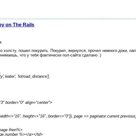
 on The Rails
а:
 холсту, пошел покурить. Покурил, вернулся, прочел немного доки, нап
онимаешь, что у тебя фактически пол-сайта сделано :)
,
','water', 'lotroad_distance'],
3" border="0" align="center">
width=>"16",:height=>"16",:border=>"0"}),:page => paginator.current.previous)
page then%>
e.number %></a></td>