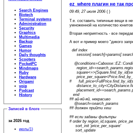
ez_where плагин не так пр
Search Engines
09:49, 27 июля 2006
( )
Biotech
Terminal systems
Т.е. составить типичные вещи в н
Administration
умноженной на количество юнитов.
Security
Graphics
Вторая неприятность - все перед
Multimedia
Backup
А вот и пример моего "дикого запр
Games
def index
Humor
session[:search]=params[:search]
Daily thoughts
Scooters
@conditions=Caboose::EZ::Conditi
PocketPC
region_id==search_params.region_
Mindmaps
square<=>(Square.find_by_id(searc
Ruby
price_per_square<Price.find_by_id
Hardware
# full_price<FullPrice.find_by_id(s
Origami
distance_to_city<CityDistance.find
voip
placement_id==search_params.pla
Podcast
end
History
## ай-яй-яй, некрасиво
@search=search_params
## должен прийти хеш
Записей в блоге
## если заданы фильтры
за 2026 год
# order by region_id,square, price_p
sort_init 'price_per_square'
июль(1)
sort_update