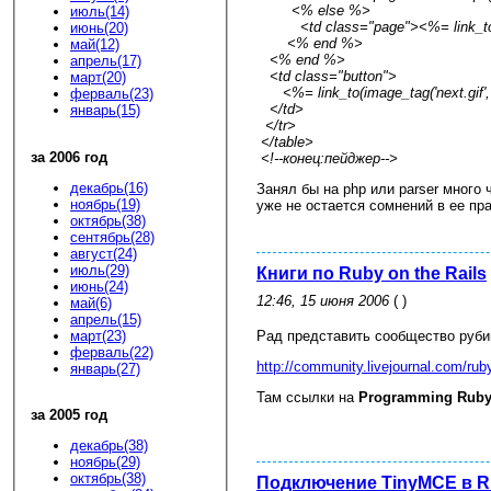
<% else %>
июль(14)
<td class="page"><%= link_to
июнь(20)
<% end %>
май(12)
<% end %>
апрель(17)
<td class="button">
март(20)
<%= link_to(image_tag('next.gif', {:
ферваль(23)
</td>
январь(15)
</tr>
</table>
за 2006 год
<!--конец:пейджер-->
декабрь(16)
Занял бы на php или parser много 
ноябрь(19)
уже не остается сомнений в ее пр
октябрь(38)
сентябрь(28)
август(24)
июль(29)
Книги по Ruby on the Rails
июнь(24)
12:46, 15 июня 2006
( )
май(6)
апрель(15)
март(23)
Рад представить сообщество рубии
ферваль(22)
http://community.livejournal.com/rub
январь(27)
Там ссылки на
Programming Ruby,
за 2005 год
декабрь(38)
ноябрь(29)
октябрь(38)
Подключение TinyMCE в Ru