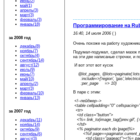
июнь(2)
май(1)
апрель(3)
март(3)
ферваль(3)
январь(18)
Программирование на Ruby
16:40, 14 июля 2006
( )
за 2008 год
Очень похоже на работу художник
декабрь(8)
ноябрь(7)
Подумал-подумал, сделал мазок по
октябрь(4)
на эти две написаные строчки, и п
сентябрь(14)
август(12)
И вот этот вот кусок
июль(9)
@lot_pages, @lots=paginate(:lots
июнь(7)
:include=>['region', 'gas','electricity
май(10)
:per_page => 10)
апрель(2)
март(3)
В паре с этим:
ферваль(10)
январь(13)
<!--пейджер-->
<table cellpadding="0" cellspacing="
<tr>
за 2007 год
<td class="button">
<%= link_to(image_tag('prev.gif', {:
декабрь(11)
</td>
ноябрь(14)
<% paginator.each do |page|%>
октябрь(9)
<%if page==paginator.current_
сентябрь(6)
<td class="pageact"><%= pag
август(3)