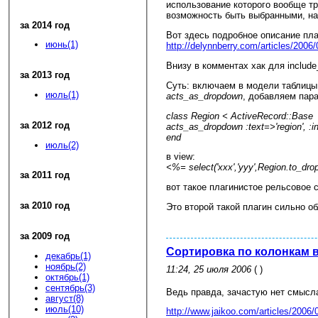
использование которого вообще т
возможность быть выбранными, нап
за 2014 год
Вот здесь подробное описание пла
июнь(1)
http://delynnberry.com/articles/2006
Внизу в комментах хак для include
за 2013 год
Суть: включаем в модели таблицы,
июль(1)
acts_as_dropdown
, добавляем пар
class Region < ActiveRecord::Base
за 2012 год
acts_as_dropdown :text=>'region', :
end
июль(2)
в view:
<%= select('xxx','yyy',Region.to_dr
за 2011 год
вот такое плагинистое рельсовое 
за 2010 год
Это второй такой плагин сильно о
за 2009 год
Сортировка по колонкам в 
декабрь(1)
ноябрь(2)
11:24, 25 июля 2006
( )
октябрь(1)
сентябрь(3)
Ведь правда, зачастую нет смысла
август(8)
июль(10)
http://www.jaikoo.com/articles/2006/0