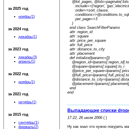
@lot_pages, @lots=paginate(:lots
:include=>['region', 'gas','electricity
за 2025 год
:order=>sort_clause,
:conditions=>@conditions.to_sql
ноябрь(1)
:per_page=>3
)
end class SearchFilterParams
за 2024 год
attr :region_id
attr :square
декабрь(1)
attr :price_per_square
attr :full_price
attr :distance_to_city
за 2023 год
attr :placement
декабрь(3)
def initialize(lparams={})
апрель(1)
@region_id=lparams[:region_id].to
@square=lparams[:square].to_i
@price_per_square=lparams[:price
за 2022 год
@full_price=lparams[:full_price].to
@distance_to_city=lparams[:distan
ноябрь(1)
@placement=lparams[:placement].
end
end
за 2021 год
октябрь(1)
Выпадающие списки dropd
за 2015 год
17:22, 26 июля 2006
( )
сентябрь(1)
Ну как знал что нужно покурить 
ферваль(2)