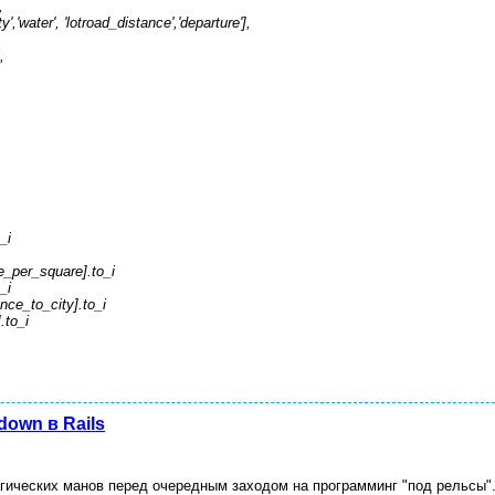
,
','water', 'lotroad_distance','departure'],
,
_i
_per_square].to_i
_i
ce_to_city].to_i
to_i
own в Rails
магических манов перед очередным заходом на программинг "под рельсы