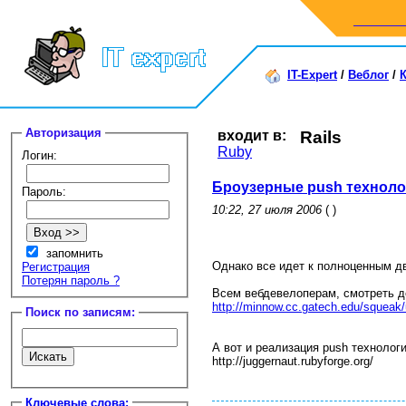
IT-Expert
/
Веблог
/
Авторизация
входит в:
Rails
Ruby
Логин:
Броузерные push техноло
Пароль:
10:22, 27 июля 2006
( )
запомнить
Однако все идет к полноценным д
Регистрация
Потерян пароль ?
Всем вебдевелоперам, смотреть д
http://minnow.cc.gatech.edu/squeak
Поиск по записям:
А вот и реализация push технологи
http://juggernaut.rubyforge.org/
Ключевые слова: