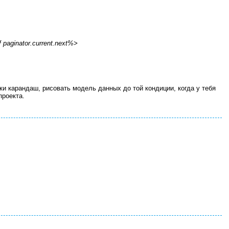
f paginator.current.next%>
уки карандаш, рисовать модель данных до той кондиции, когда у тебя
проекта.