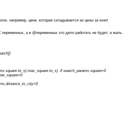
полю, например, цене, которая складывается из цены за юнит
переменных, а в @переменных это дело работать не будет, а жаль.
arch])
ms.square.to_s).max_square.to_s) if search_params.square>0
_per_square>0
ms.distance_to_city>0