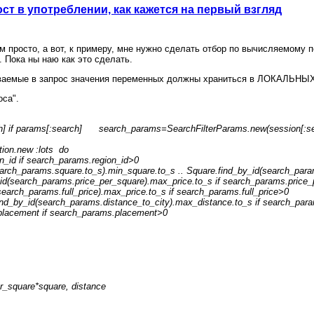
ост в употреблении, как кажется на первый взгляд
ем просто, а вот, к примеру, мне нужно сделать отбор по вычисляемому 
 Пока ны наю как это сделать.
аваемые в запрос значения переменных должны храниться в ЛОКАЛЬНЫХ 
оса".
 if params[:search] search_params=SearchFilterParams.new(session[:se
on.new :lots do
id if search_params.region_id>0
h_params.square.to_s).min_square.to_s .. Square.find_by_id(search_para
(search_params.price_per_square).max_price.to_s if search_params.price
earch_params.full_price).max_price.to_s if search_params.full_price>0
_by_id(search_params.distance_to_city).max_distance.to_s if search_para
cement if search_params.placement>0
er_square*square, distance