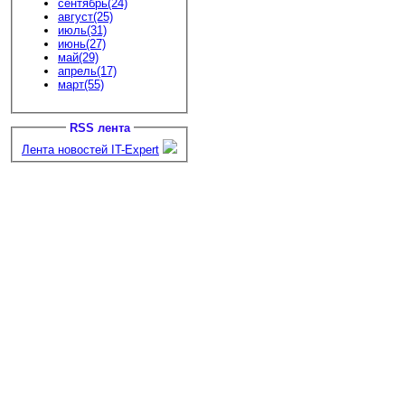
сентябрь(24)
август(25)
июль(31)
июнь(27)
май(29)
апрель(17)
март(55)
RSS лента
Лента новостей IT-Expert