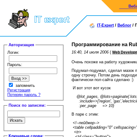
Веб
IT-Expert
/
Веблог
/
Программирование на Ruby
Авторизация
16:40, 14 июля 2006
(
Логин:
Web Develop
Очень похоже на работу художник
Пароль:
Подумал-подумал, сделал мазок по
одну строчку. Потом день подходит
фактически пол-сайта сделано :)
запомнить
И вот этот вот кусок
Регистрация
Потерян пароль ?
@lot_pages, @lots=paginate(:lots
:include=>['region', 'gas','electricity
Поиск по записям:
:per_page => 10)
В паре с этим:
<!--пейджер-->
<table cellpadding="0" cellspacing="
<tr>
Ключевые слова:
<td class="button">