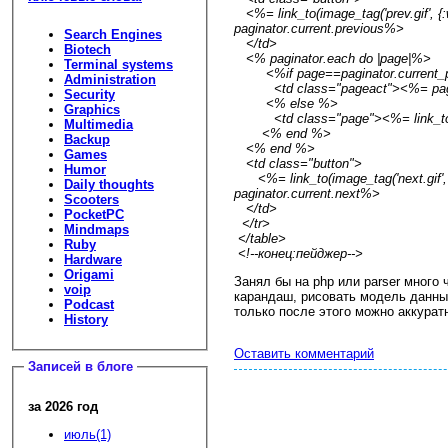
<%= link_to(image_tag('prev.gif', {:
paginator.current.previous%>
Search Engines
</td>
Biotech
<% paginator.each do |page|%>
Terminal systems
<%if page==paginator.current_
Administration
<td class="pageact"><%= pag
Security
<% else %>
Graphics
<td class="page"><%= link_to
Multimedia
<% end %>
Backup
<% end %>
Games
<td class="button">
Humor
<%= link_to(image_tag('next.gif', {:
Daily thoughts
paginator.current.next%>
Scooters
</td>
PocketPC
</tr>
Mindmaps
</table>
Ruby
<!--конец:пейджер-->
Hardware
Origami
Занял бы на php или parser много 
voip
карандаш, рисовать модель данных
Podcast
только после этого можно аккурат
History
Оставить комментарий
Записей в блоге
за 2026 год
июль(1)