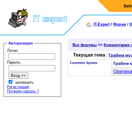
Веб
IT-Expert
/
Форум
/
К
Авторизация
>>
Все форумы
Комментарии 
Логин:
Текущая тема
:
Грабим му
Пароль:
Comment System
Грабим 
Оригина
запомнить
Регистрация
Потерян пароль ?