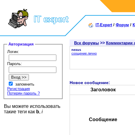
IT-Expert
/
Форум
/
К
>>
Все форумы
Комментарии 
Авторизация
nexus
Логин:
соощение лично
Пароль:
Новое сообщение:
запомнить
Регистрация
Заголовок
Потерян пароль ?
Вы можете использовать
такие теги как
b
,
i
Сообщение