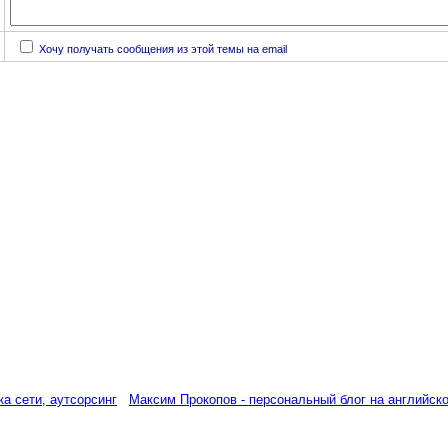
Хочу получать сообщения из этой темы на email
а сети, аутсорсинг
Максим Прокопов - персональный блог на английск