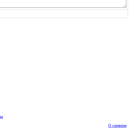
ом
О сервере