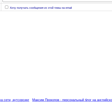
Хочу получать сообщения из этой темы на email
а сети, аутсорсинг
Максим Прокопов - персональный блог на английск