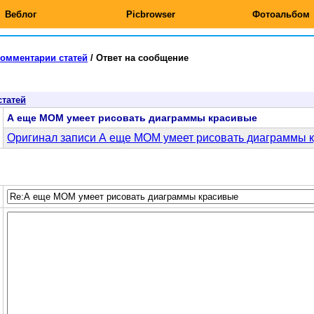
Веблог
Picbrowser
Фотоальбом
омментарии статей
/
Ответ на сообщение
статей
А еще MOM умеет рисовать диаграммы красивые
Оригинал записи А еще MOM умеет рисовать диаграммы 