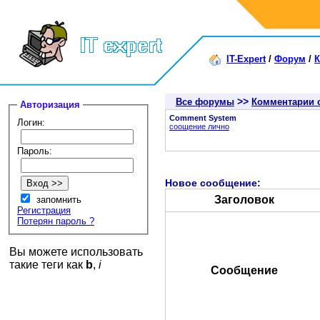
IT-Expert
/
Форум
/
К
>>
Все форумы
Комментарии 
Авторизация
Comment System
Логин:
соощение лично
Пароль:
Новое сообщение:
Заголовок
запомнить
Регистрация
Потерян пароль ?
Вы можете использовать
такие теги как
b
,
i
Сообщение