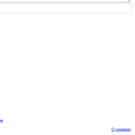
ом
О сервере