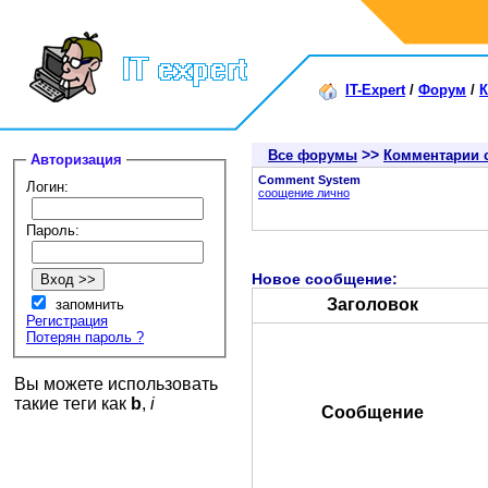
IT-Expert
/
Форум
/
К
>>
Все форумы
Комментарии 
Авторизация
Comment System
Логин:
соощение лично
Пароль:
Новое сообщение:
Заголовок
запомнить
Регистрация
Потерян пароль ?
Вы можете использовать
такие теги как
b
,
i
Сообщение