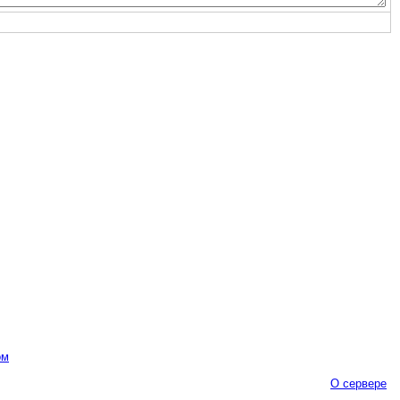
ом
О сервере