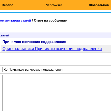
Веблог
Picbrowser
Фотоальбом
омментарии статей
/
Ответ на сообщение
статей
Принимаю всяческие подзравления
Оригинал записи Принимаю всяческие подзравления