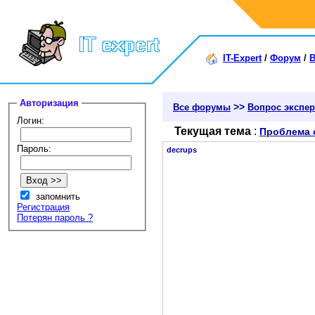
IT-Expert
/
Форум
/
В
Авторизация
>>
Все форумы
Вопрос экспе
Логин:
Текущая тема
:
Проблема 
Пароль:
decrups
запомнить
Регистрация
Потерян пароль ?