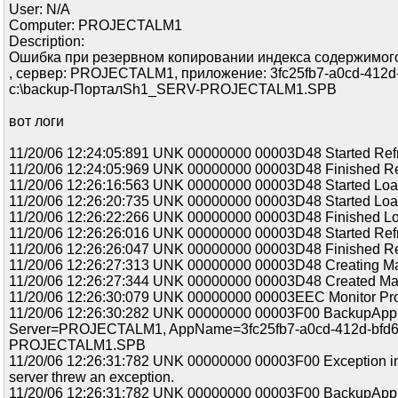
User: N/A
Computer: PROJECTALM1
Description:
Ошибка при резервном копировании индекса содержимого. 
, сервер: PROJECTALM1, приложение: 3fc25fb7-a0cd-412d
c:\backup-ПорталSh1_SERV-PROJECTALM1.SPB
вот логи
11/20/06 12:24:05:891 UNK 00000000 00003D48 Started Refr
11/20/06 12:24:05:969 UNK 00000000 00003D48 Finished Ref
11/20/06 12:26:16:563 UNK 00000000 00003D48 Started Lo
11/20/06 12:26:20:735 UNK 00000000 00003D48 Started Lo
11/20/06 12:26:22:266 UNK 00000000 00003D48 Finished L
11/20/06 12:26:26:016 UNK 00000000 00003D48 Started Refr
11/20/06 12:26:26:047 UNK 00000000 00003D48 Finished Ref
11/20/06 12:26:27:313 UNK 00000000 00003D48 Creating Mani
11/20/06 12:26:27:344 UNK 00000000 00003D48 Created Mani
11/20/06 12:26:30:079 UNK 00000000 00003EEC Monitor Pro
11/20/06 12:26:30:282 UNK 00000000 00003F00 BackupApplic
Server=PROJECTALM1, AppName=3fc25fb7-a0cd-412d-bfd6
PROJECTALM1.SPB
11/20/06 12:26:31:782 UNK 00000000 00003F00 Exception i
server threw an exception.
11/20/06 12:26:31:782 UNK 00000000 00003F00 BackupApplicat