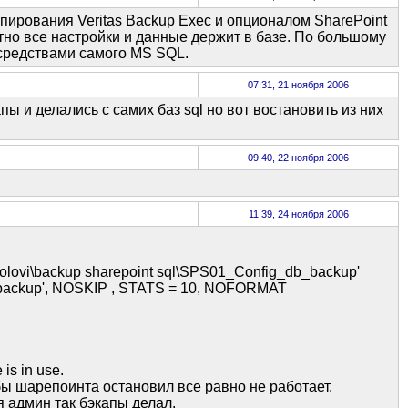
пирования Veritas Backup Exec и опционалом SharePoint
лютно все настройки и данные держит в базе. По большому
 средствами самого MS SQL.
07:31, 21 ноября 2006
 и делались с самих баз sql но вот востановить из них
09:40, 22 ноября 2006
11:39, 24 ноября 2006
ovi\backup sharepoint sql\SPS01_Config_db_backup'
ackup', NOSKIP , STATS = 10, NOFORMAT
is in use.
бы шарепоинта остановил все равно не работает.
я админ так бэкапы делал.