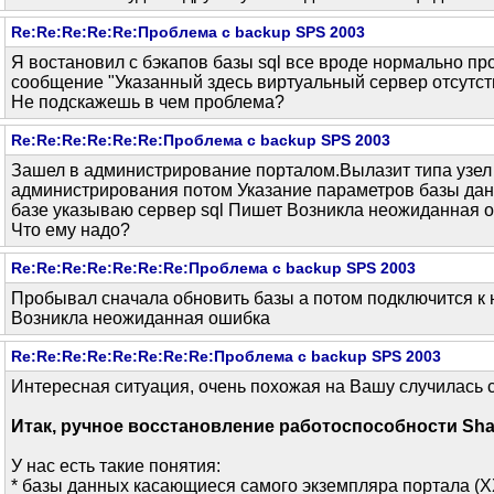
Re:Re:Re:Re:Re:Проблема с backup SPS 2003
Я востановил с бэкапов базы sql все вроде нормально пр
сообщение "Указанный здесь виртуальный сервер отсутст
Не подскажешь в чем проблема?
Re:Re:Re:Re:Re:Re:Проблема с backup SPS 2003
Зашел в администрирование порталом.Вылазит типа узел 
администрирования потом Указание параметров базы дан
базе указываю сервер sql Пишет Возникла неожиданная 
Что ему надо?
Re:Re:Re:Re:Re:Re:Re:Проблема с backup SPS 2003
Пробывал сначала обновить базы а потом подключится к 
Возникла неожиданная ошибка
Re:Re:Re:Re:Re:Re:Re:Re:Проблема с backup SPS 2003
Интересная ситуация, очень похожая на Вашу случилась с
Итак, ручное восстановление работоспособности Sharep
У нас есть такие понятия:
* базы данных касающиеся самого экземпляра портала 