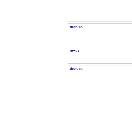
decrups
nexus
decrups