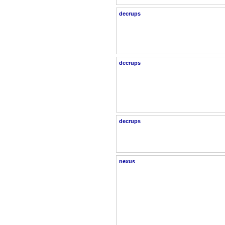
decrups
decrups
decrups
nexus