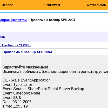
Веблог
Picbrowser
Фотоальбом
опрос экспертам
/
Проблема с backup SPS 2003
ртам
с backup SPS 2003
Проблема с backup SPS 2003
Здраствуйте уважаемые!
Возникла проблема с бэкапом шарепоинта регистртруетс
Ошибка в Event Application
Event Type: Error
Event Source: SharePoint Portal Server Backup
Event Category: None
Event ID: 0
Date: 03.11.2006
Time: 12:53:19