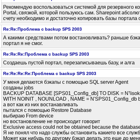
Рекомендую воспользоваться системой для резервного ко
Portal, связкой, которой пользуюсь сам. Sharepoint абсо
счету необходимо и достаточно копировать базы портала
Re:Re:Проблема с backup SPS 2003
А какими средствами потом востановливать? раньше бэкапы
портал я не смог.
Re:Re:Re:Проблема с backup SPS 2003
Создаешь пустой портал, перезаписываешь базу, и алга
Re:Re:Re:Re:Проблема с backup SPS 2003
У меня делаются бэкапы с помощью SQL server Agent
созданы jobs
BACKUP DATABASE [SPS01_Config_db] TO DISK = N'\\sokol
WITH NOINIT , NOUNLOAD , NAME = N'SPS01_Config_db b
а вот как из них востанавливать
пытался с помощью Restore Database
выбираю From device
но востановление не происходит говорит
Exclusive access could not be obtained because the database 
Я не понял что надо службы остановить какието все служ
Может как нибудь по другому бэкап делать это еще до мен