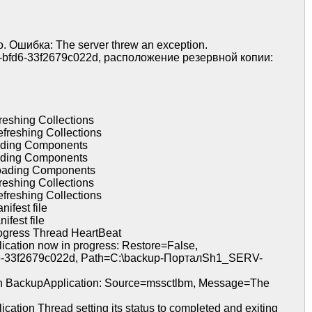
Ошибка: The server threw an exception.
-bfd6-33f2679c022d, расположение резервной копии:
eshing Collections
reshing Collections
ading Components
ading Components
oading Components
eshing Collections
reshing Collections
fest file
fest file
gress Thread HeartBeat
ation now in progress: Restore=False,
-33f2679c022d, Path=C:\backup-ПорталSh1_SERV-
n BackupApplication: Source=mssctlbm, Message=The
ion Thread setting its status to completed and exiting