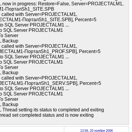
 now in progress: Restore=False, Server=PROJECTALM1,
M1-ПорталSh1_SITE.SPB
p called with Server=PROJECTALM1,
JECTALM1-ПорталSh1_SITE.SPB], Percent=5
 to SQL Server PROJECTALM1 ...
 to SQL Server PROJECTALM1
o Server
L Backup
p called with Server=PROJECTALM1,
JECTALM1-ПорталSh1_PROF.SPB], Percent=5
 to SQL Server PROJECTALM1 ...
 to SQL Server PROJECTALM1
o Server
L Backup
p called with Server=PROJECTALM1,
OJECTALM1-ПорталSh1_SERV.SPB], Percent=5
 to SQL Server PROJECTALM1 ...
 to SQL Server PROJECTALM1
o Server
L Backup
ead setting its status to completed and exiting
ad set completed status and is now exiting
13:56, 20 ноября 2006