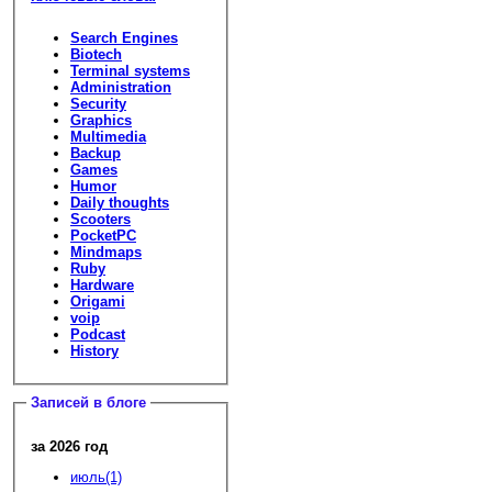
Search Engines
Biotech
Terminal systems
Administration
Security
Graphics
Multimedia
Backup
Games
Humor
Daily thoughts
Scooters
PocketPC
Mindmaps
Ruby
Hardware
Origami
voip
Podcast
History
Записей в блоге
за 2026 год
июль(1)