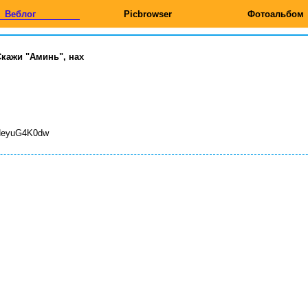
Веблог
Picbrowser
Фотоальбом
Скажи "Аминь", нах
yNeyuG4K0dw