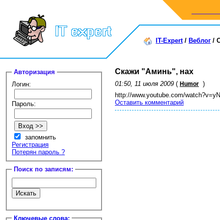
IT-Expert
/
Веблог
/
Скажи "Аминь", нах
Авторизация
01:50, 11 июля 2009
(
)
Логин:
Humor
http://www.youtube.com/watch?v=
Оставить комментарий
Пароль:
запомнить
Регистрация
Потерян пароль ?
Поиск по записям:
Ключевые слова: