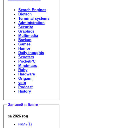
Search Engines
Biotech
Terminal systems
Administration
Security
Graphics
Multimedia
Backup
Games
Humor
Daily thoughts
Scooters
PocketPC
Mindmaps
Ruby
Hardware
Origami
voip
Podcast
History
Записей в блоге
за 2026 год
июль(1)