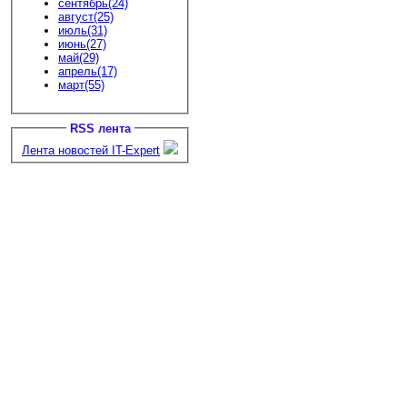
сентябрь(24)
август(25)
июль(31)
июнь(27)
май(29)
апрель(17)
март(55)
RSS лента
Лента новостей IT-Expert