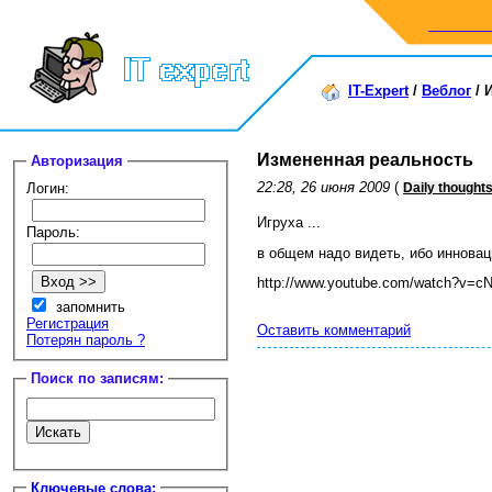
IT-Expert
/
Веблог
/
Измененная реальность
Авторизация
22:28, 26 июня 2009
(
Логин:
Daily thought
Игруха ...
Пароль:
в общем надо видеть, ибо инновац
http://www.youtube.com/watch?v=
запомнить
Регистрация
Оставить комментарий
Потерян пароль ?
Поиск по записям:
Ключевые слова: