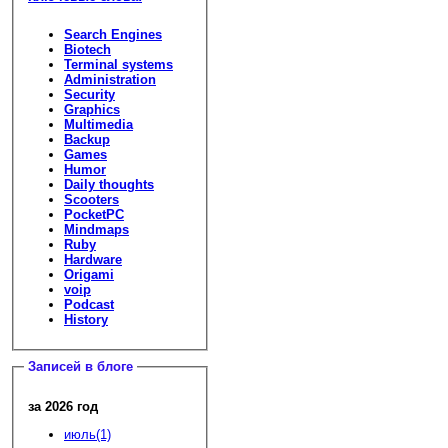
Search Engines
Biotech
Terminal systems
Administration
Security
Graphics
Multimedia
Backup
Games
Humor
Daily thoughts
Scooters
PocketPC
Mindmaps
Ruby
Hardware
Origami
voip
Podcast
History
Записей в блоге
за 2026 год
июль(1)