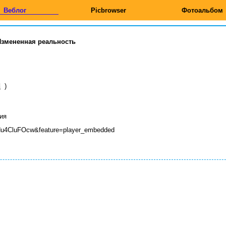
Веблог
Picbrowser
Фотоальбом
Измененная реальность
)
s
ия
cNu4CluFOcw&feature=player_embedded