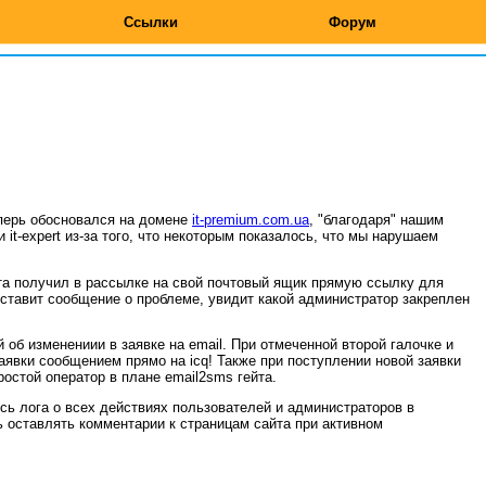
Ссылки
Форум
перь обосновался на домене
it-premium.com.ua
, "благодаря" нашим
 it-expert из-за того, что некоторым показалось, что мы нарушаем
нта получил в рассылке на свой почтовый ящик прямую ссылку для
 оставит сообщение о проблеме, увидит какой администратор закреплен
 об изменениии в заявке на email. При отмеченной второй галочке и
аявки сообщением прямо на icq! Также при поступлении новой заявки
ростой оператор в плане email2sms гейта.
ись лога о всех действиях пользователей и администраторов в
ь оставлять комментарии к страницам сайта при активном