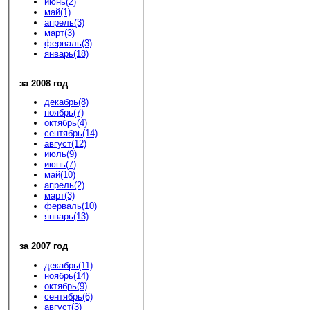
июнь(2)
май(1)
апрель(3)
март(3)
ферваль(3)
январь(18)
за 2008 год
декабрь(8)
ноябрь(7)
октябрь(4)
сентябрь(14)
август(12)
июль(9)
июнь(7)
май(10)
апрель(2)
март(3)
ферваль(10)
январь(13)
за 2007 год
декабрь(11)
ноябрь(14)
октябрь(9)
сентябрь(6)
август(3)