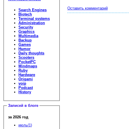
Оставить комментарий
Search Engines
Biotech
Terminal systems
Administration
Security
Graphics
Multimedia
Backup
Games
Humor
Daily thoughts
Scooters
PocketPC
Mindmaps
Ruby
Hardware
Origami
voip
Podcast
History
Записей в блоге
за 2026 год
июль(1)