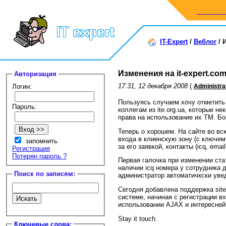
IT-Expert
/
Веблог
/
И
Изменения на it-expert.com
Авторизация
17:31, 12 декабря 2008
(
Логин:
Administra
Пользуясь случаем хочу отметить
Пароль:
коллегам из ite.org.ua, которые н
права на использование их ТМ. Бо
Теперь о хорошем. На сайте во в
входа в клиенскую зону (с ключем
запомнить
за его заявкой, контакты (icq, em
Регистрация
Потерян пароль ?
Первая галочка при изменении ста
наличии icq номера у сотрудника 
Поиск по записям:
администратор автоматичкски уведо
Сегодня добавлена поддержка site
системе, начиная с регистрации в
использовании AJAX и интересне
Stay it touch.
Ключевые слова: