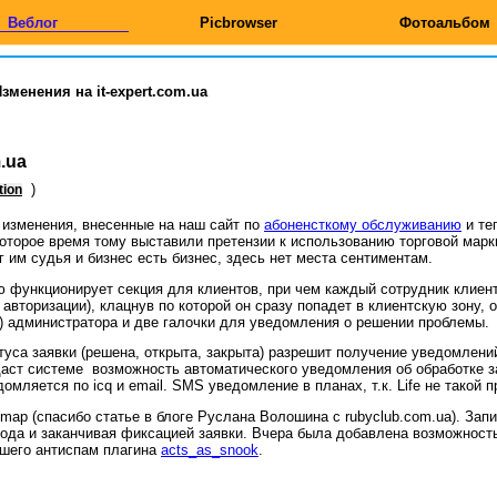
Веблог
Picbrowser
Фотоальбом
зменения на it-expert.com.ua
.ua
)
tion
 изменения, внесенные на наш сайт по
абоненсткому обслуживанию
и те
екоторое время тому выставили претензии к использованию торговой марки
г им судья и бизнес есть бизнес, здесь нет места сентиментам.
сю функционирует секция для клиентов, при чем каждый сотрудник клие
 авторизации), клацнув по которой он сразу попадет в клиентскую зону,
ail) администратора и две галочки для уведомления о решении проблемы.
туса заявки (решена, открыта, закрыта) разрешит получение уведомлений
даст системе возможность автоматического уведомления об обработке з
мляется по icq и email. SMS уведомление в планах, т.к. Life не такой п
map (спасибо статье в блоге Руслана Волошина с rubyclub.com.ua). Зап
хода и заканчивая фиксацией заявки. Вчера была добавлена возможност
йшего антиспам плагина
acts_as_snook
.