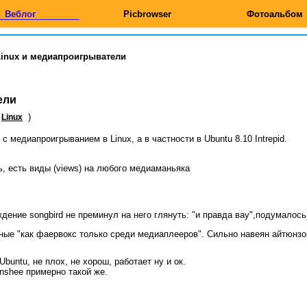
Веблог
Picbrowser
Фотоальбом
Linux и медиапроигрыватели
ели
)
Linux
с медиапроигрыванием в Linux, а в частности в Ubuntu 8.10 Intrepid.
ь, есть виды (views) на любого медиаманьяка
уждение songbird не преминул на него глянуть: "и правда вау",подумалось
ные "как фаервокс только среди медиаплееров". Сильно навеян айтюнзо
buntu, не плох, не хорош, работает ну и ок.
anshee примерно такой же.