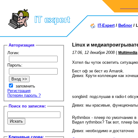
IT-Expert
/
Веблог
/
Linux и медиапроигрыват
Авторизация
17:06, 12 декабря 2008
(
Логин:
Multimedia
Хотел бы чуток осветить ситуацию 
Пароль:
Бест оф зе бест из Amarok.
Девиз: Крути коллекции как хочеш
запомнить
Регистрация
Потерян пароль ?
songbird: подслушав в radio-t обс
Девиз: мы красивые, функциональ
Поиск по записям:
Rythmbox - плеер по умолчанию в U
Видел rythmbox? Так вот, плеер b
Девиз: необходимо и достаточно
Ключевые слова: