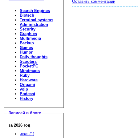
Оставить комментарий
Search Engines
Biotech
Terminal systems
Administration
Security
Graphics
Multimedia
Backup
Games
Humor
Daily thoughts
Scooters
PocketPC
Mindmaps
Ruby
Hardware
Origami
voip
Podcast
History
Записей в блоге
за 2026 год
июль(1)