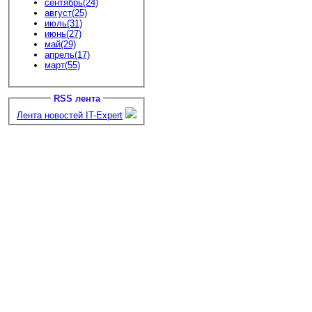
сентябрь(24)
август(25)
июль(31)
июнь(27)
май(29)
апрель(17)
март(55)
RSS лента
Лента новостей IT-Expert