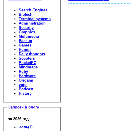
Search Engines
Biotech
Terminal systems
Administration
Security
Graphics
Multimedia
Backup
Games
Humor
Daily thoughts
Scooters
PocketPC
Mindmaps
Ruby
Hardware
Origami
voip
Podcast
History
Записей в блоге
за 2026 год
июль(1)