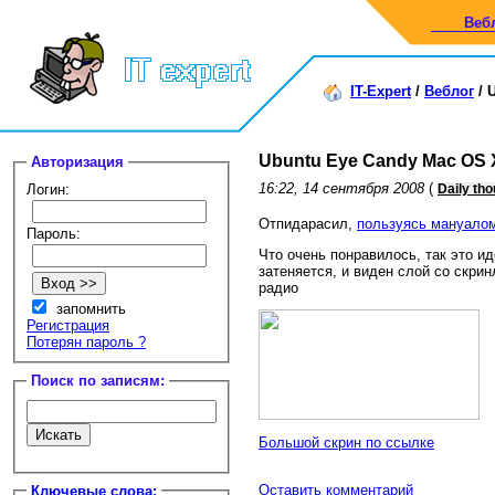
Веб
IT-Expert
/
Веблог
/
U
Ubuntu Eye Candy Mac OS X
Авторизация
16:22, 14 сентября 2008
(
Логин:
Daily th
Отпидарасил,
пользуясь мануало
Пароль:
Что очень понравилось, так это ид
затеняется, и виден слой со скр
радио
запомнить
Регистрация
Потерян пароль ?
Поиск по записям:
Большой скрин по ссылке
Оставить комментарий
Ключевые слова: