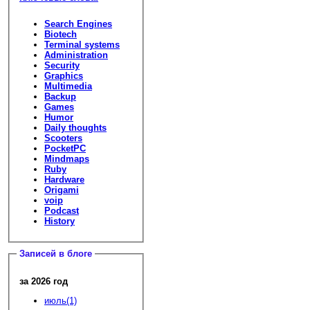
Search Engines
Biotech
Terminal systems
Administration
Security
Graphics
Multimedia
Backup
Games
Humor
Daily thoughts
Scooters
PocketPC
Mindmaps
Ruby
Hardware
Origami
voip
Podcast
History
Записей в блоге
за 2026 год
июль(1)