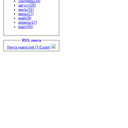
сентябрь(24)
август(25)
июль(31)
июнь(27)
май(29)
апрель(17)
март(55)
RSS лента
Лента новостей IT-Expert