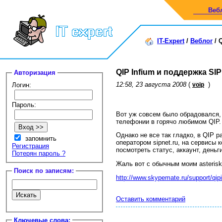
Веб
IT-Expert
/
Веблог
/
Q
QIP Infium и поддержка SIP
Авторизация
12:58, 23 августа 2008
(
)
Логин:
voip
Пароль:
Вот уж совсем было обрадовался,
телефонии в горячо любимом QIP.
Однако не все так гладко, в QIP р
запомнить
оператором sipnet.ru, на сервисы ко
Регистрация
посмотреть статус, аккаунт, деньг
Потерян пароль ?
Жаль вот с обычным моим asterisk 
Поиск по записям:
http://www.skypemate.ru/support/qip
Оставить комментарий
Ключевые слова: