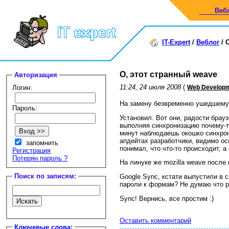
Веб
IT-Expert
/
Веблог
/
О
О, этот странный weave
Авторизация
11:24, 24 июля 2008
(
Логин:
Web Develop
На замену безвременно ушедшему
Пароль:
Установил. Вот они, радости брау
выполняя синхронизацию почему-то
минут наблюдаешь окошко синхрони
апдейтах разработчики, видимо ос
запомнить
понимал, что что-то происходит, а 
Регистрация
Потерян пароль ?
На линуке же mozilla weave после
Поиск по записям:
Google Sync, кстати выпустили в
пароли к формам? Не думаю что ре
Sync! Вернись, все простим :)
Оставить комментарий
Ключевые слова: