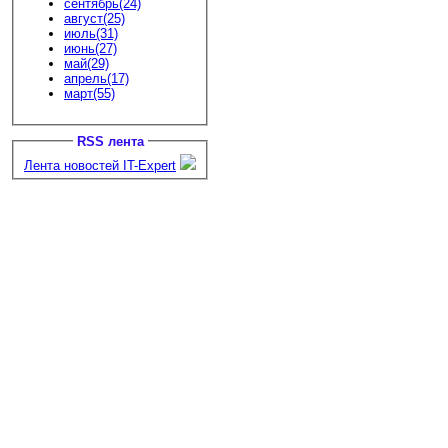
сентябрь(24)
август(25)
июль(31)
июнь(27)
май(29)
апрель(17)
март(55)
RSS лента
Лента новостей IT-Expert