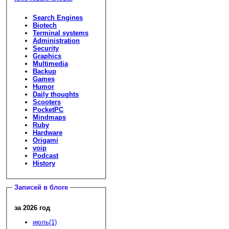
Search Engines
Biotech
Terminal systems
Administration
Security
Graphics
Multimedia
Backup
Games
Humor
Daily thoughts
Scooters
PocketPC
Mindmaps
Ruby
Hardware
Origami
voip
Podcast
History
Записей в блоге
за 2026 год
июль(1)