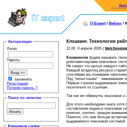
Веб
IT-Expert
/
Веблог
/
К
Клоакинг. Технологии рей
Авторизация
11:00, 9 апреля 2005
(
Логин:
Web Develop
Клоакингом
будем называть техно
Пароль:
роботами-пауками поисковых сист
Не секрет что целью каждого сайт
Каждый владелец ресурса старает
способами мы понимаем наполнени
Под "нечестными" - заманивание 
запомнить
Первые строчки выдаваемые поиск
Регистрация
посетителя по ссылкам.
Потерян пароль ?
Так как же обмануть поисковик и
Поиск по записям:
Для этого необходимо знать хотя 
составлении индекса поисковая си
конечно, контент, оращая внимани
Понятно, что чем больше встречае
выдаваемого поисковой системой.
Ключевые слова: