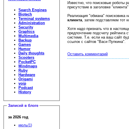
Известно, что поисковые роботы р
присутствие в заголовке "клиента
Search Engines
Biotech
Реализация "обмана" поисковика 
Terminal systems
клиента
, затем подставляем тот к
Administration
Security
Хотя надо признать что в настоя
Graphics
предпочтение подсчету рейтинга с
Multimedia
системе. Т.е. если на ваш сайт бу
Backup
ссылок с сайтов "Васи Пупкина".
Games
Humor
Daily thoughts
Оставить комментарий
Scooters
PocketPC
Mindmaps
Ruby
Hardware
Origami
voip
Podcast
History
Записей в блоге
за 2026 год
июль(1)