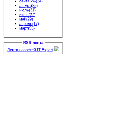
сентябрь(24)
август(25)
июль(31)
июнь(27)
май(29)
апрель(17)
март(55)
RSS лента
Лента новостей IT-Expert