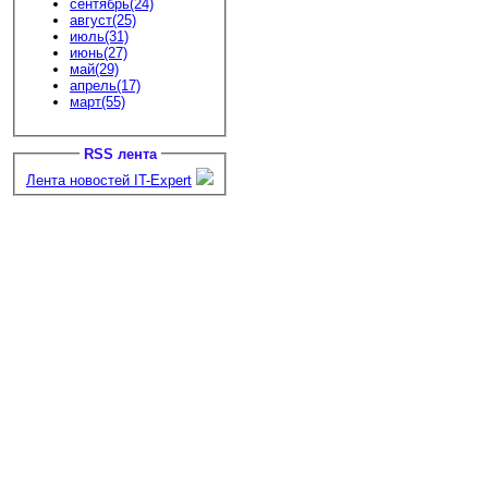
сентябрь(24)
август(25)
июль(31)
июнь(27)
май(29)
апрель(17)
март(55)
RSS лента
Лента новостей IT-Expert