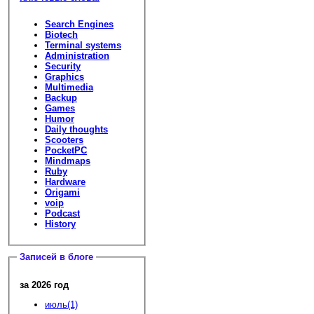
Search Engines
Biotech
Terminal systems
Administration
Security
Graphics
Multimedia
Backup
Games
Humor
Daily thoughts
Scooters
PocketPC
Mindmaps
Ruby
Hardware
Origami
voip
Podcast
History
Записей в блоге
за 2026 год
июль(1)