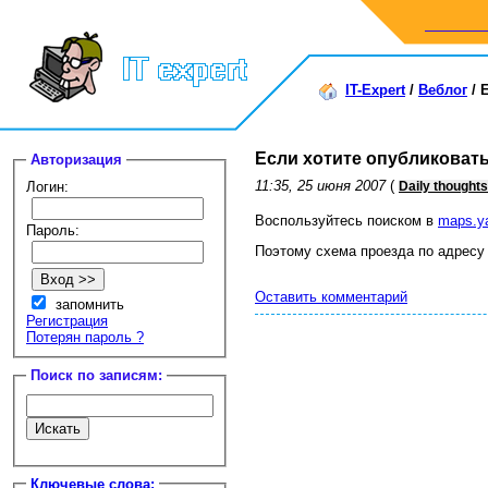
IT-Expert
/
Веблог
/
Е
Если хотите опубликовать
Авторизация
11:35, 25 июня 2007
(
Логин:
Daily thoughts
Воспользуйтесь поиском в
maps.y
Пароль:
Поэтому схема проезда по адресу
Оставить комментарий
запомнить
Регистрация
Потерян пароль ?
Поиск по записям:
Ключевые слова: