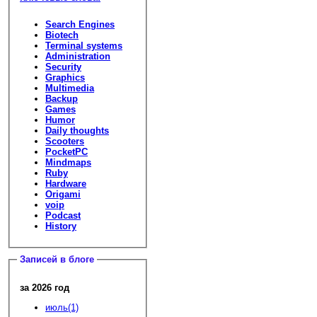
Search Engines
Biotech
Terminal systems
Administration
Security
Graphics
Multimedia
Backup
Games
Humor
Daily thoughts
Scooters
PocketPC
Mindmaps
Ruby
Hardware
Origami
voip
Podcast
History
Записей в блоге
за 2026 год
июль(1)