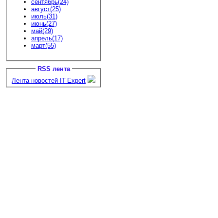
сентябрь(24)
август(25)
июль(31)
июнь(27)
май(29)
апрель(17)
март(55)
RSS лента
Лента новостей IT-Expert