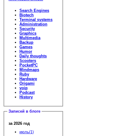
Search Engines
Biotech
Terminal systems
Administration
Security
Graphics
Multimedia
Backup
Games
Humor
Daily thoughts
Scooters
PocketPC
Mindmaps
Ruby
Hardware
Origami
voip
Podcast
History
Записей в блоге
за 2026 год
июль(1)