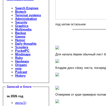
Search Engines
Biotech
Terminal systems
Administration
Security
под катом остальное
Graphics
Multimedia
Backup
Games
Humor
Daily thoughts
Scooters
PocketPC
Mindmaps
Для начала берем обычный лист б
Ruby
Hardware
Origami
Кладем диск сбоку листа, посеред
voip
Podcast
History
Записей в блоге
Отмеряем от края примерно полов
за 2026 год
июль(1)