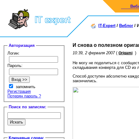
Веб
IT-Expert
/
Веблог
/
И
И снова о полезном орига
Авторизация
10:39, 2 ферваля 2007
(
)
Логин:
Origami
Не могу не поделиться с сообщес
Пароль:
складывания конверта для CD из л
Способ доступен абсолютно каждом
закончились.
запомнить
Регистрация
Потерян пароль ?
Поиск по записям:
Ключевые слова: