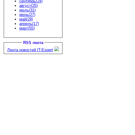
сентябрь(24)
август(25)
июль(31)
июнь(27)
май(29)
апрель(17)
март(55)
RSS лента
Лента новостей IT-Expert