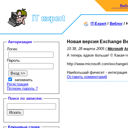
Веб
IT-Expert
/
Веблог
/
Н
Новая версия Exchange Bes
Авторизация
10:38, 28 марта 2005
(
Логин:
Microsoft
Ad
А теперь вдвое больше! © Какая-
Пароль:
http://www.microsoft.com/exchange
Наибольшай фичесет - интеграция
Оставить комментарий
запомнить
Регистрация
Потерян пароль ?
Поиск по записям:
Ключевые слова: