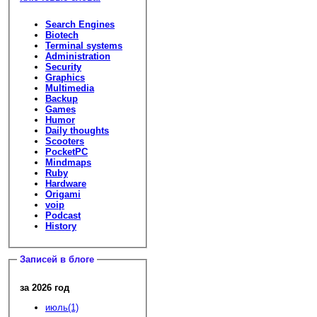
Search Engines
Biotech
Terminal systems
Administration
Security
Graphics
Multimedia
Backup
Games
Humor
Daily thoughts
Scooters
PocketPC
Mindmaps
Ruby
Hardware
Origami
voip
Podcast
History
Записей в блоге
за 2026 год
июль(1)