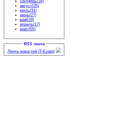
сентябрь(24)
август(25)
июль(31)
июнь(27)
май(29)
апрель(17)
март(55)
RSS лента
Лента новостей IT-Expert