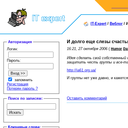
IT-Expert
/
Веблог
/
И долго еще слезы счаст
Авторизация
16:21, 27 октября 2006
(
Логин:
Humor
Da
Идея сделать свой собственный с
Пароль:
защитить честь группы и все-так
http://ia61.org.ua/
И группы нет уже давно, и кажется
запомнить
Регистрация
Потерян пароль ?
Оставить комментарий
Поиск по записям:
Ключевые слова: