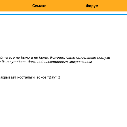
Ссылки
Форум
айта все не было и не было. Конечно, были отдельные потуги
о было увидать даже под электронным микроскопом.
накрывает ностальгическое "Вау" :)