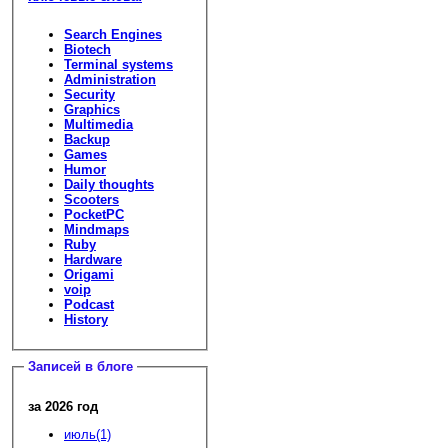
Search Engines
Biotech
Terminal systems
Administration
Security
Graphics
Multimedia
Backup
Games
Humor
Daily thoughts
Scooters
PocketPC
Mindmaps
Ruby
Hardware
Origami
voip
Podcast
History
Записей в блоге
за 2026 год
июль(1)