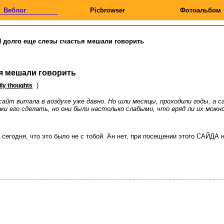
Веблог
Picbrowser
Фотоальбом
И долго еще слезы счастья мешали говорить
ья мешали говорить
)
ily thoughts
айт витала в воздухе уже давно. Но шли месяцы, проходили годы, а с
и его сделать, но они были настолько слабыми, что вряд ли их можн
 сегодня, что это было не с тобой. Ан нет, при посещении этого САЙДА 