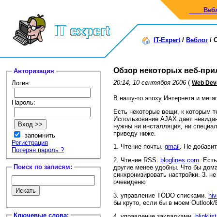
Веб
IT-Expert
/
Веблог
/
Обзор некоторых веб-при
Авторизация
20:14, 10 сентября 2006
(
Логин:
Web Dev
В нашу-то эпоху Интернета и мегаг
Пароль:
Есть некоторые вещи, к которым те
Использование AJAX дает невидан
нужны ни инсталляция, ни специа
приведу ниже.
запомнить
Регистрация
1. Чтение почты.
gmail
. Не добавит
Потерян пароль ?
2. Чтение RSS.
bloglines.com
. Ест
Поиск по записям:
другие менее удобны. Что бы дома 
синхронизировать настройки. 3. н
очевиденю
3. управление TODO списками.
hi
бы круто, если бы в моем Outlook/
Ключевые слова:
4. управление закладками.
blinklis