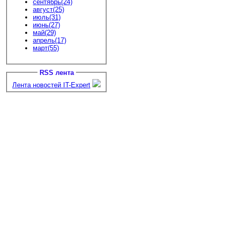
сентябрь(24)
август(25)
июль(31)
июнь(27)
май(29)
апрель(17)
март(55)
RSS лента
Лента новостей IT-Expert