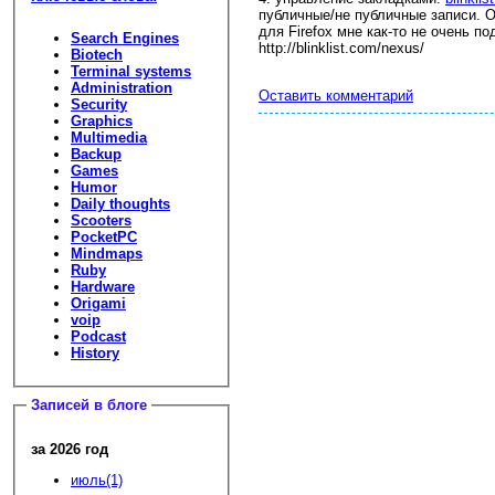
публичные/не публичные записи. О
для Firefox мне как-то не очень 
Search Engines
http://blinklist.com/nexus/
Biotech
Terminal systems
Administration
Оставить комментарий
Security
Graphics
Multimedia
Backup
Games
Humor
Daily thoughts
Scooters
PocketPC
Mindmaps
Ruby
Hardware
Origami
voip
Podcast
History
Записей в блоге
за 2026 год
июль(1)