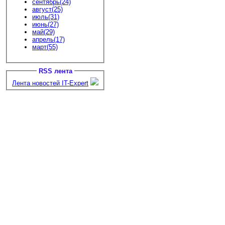
сентябрь(24)
август(25)
июль(31)
июнь(27)
май(29)
апрель(17)
март(55)
RSS лента
Лента новостей IT-Expert