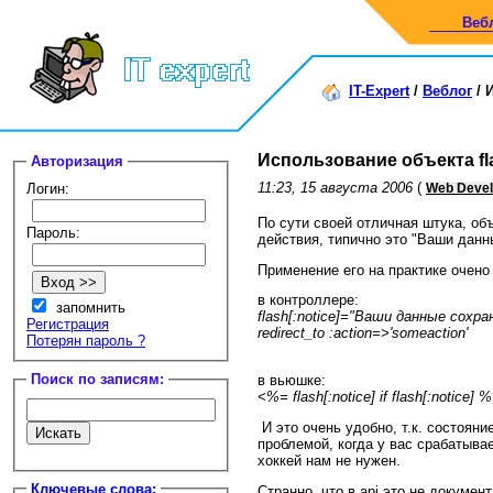
Веб
IT-Expert
/
Веблог
/
Использование объекта fl
Авторизация
11:23, 15 августа 2006
(
Логин:
Web Deve
По сути своей отличная штука, об
Пароль:
действия, типично это "Ваши данн
Применение его на практике очено
в контроллере:
запомнить
flash[:notice]="Ваши данные сохра
Регистрация
redirect_to :action=>'someaction'
Потерян пароль ?
Поиск по записям:
в вьюшке:
<%= flash[:notice] if flash[:notice] 
И это очень удобно, т.к. состояни
проблемой, когда у вас срабатывает
хоккей нам не нужен.
Ключевые слова:
Странно, что в api это не докуме