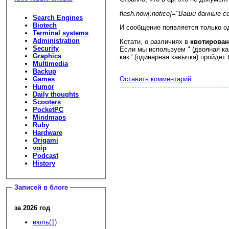
flash.now[:notice]="Ваши данные с
Search Engines
Biotech
И сообщение появляется только од
Terminal systems
Administration
Кстати, о различиях в
квотирова
Security
Если мы используем " (двояная кав
Graphics
как ' (одинарная кавычка) пройдет
Multimedia
Backup
Games
Оставить комментарий
Humor
Daily thoughts
Scooters
PocketPC
Mindmaps
Ruby
Hardware
Origami
voip
Podcast
History
Записей в блоге
за 2026 год
июль(1)