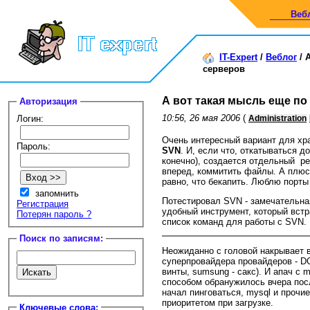
Веб
IT-Expert
/
Веблог
/
серверов
А вот такая мысль еще п
Авторизация
10:56, 26 мая 2006
(
Логин:
Administration
Очень интересный вариант для хр
Пароль:
SVN
. И, если что, откатываться д
конечно), создается отдельный ре
вперед, коммитить файлы. А плюс 
равно, что бекапить. Люблю порты 
запомнить
Потестировал SVN - замечательна
Регистрация
удобный инструмент, который встр
Потерян пароль ?
список команд для работы с SVN.
Поиск по записям:
Неожиданно с головой накрывает 
суперпровайдера провайдеров - DG
винты, sumsung - сакс). И апач с 
способом обранужилось вчера посл
начал пинговаться, mysql и прочие
приоритетом при загрузке.
Ключевые слова: