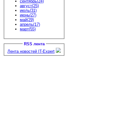
сентябрь(24)
август(25)
июль(31)
июнь(27)
май(29)
апрель(17)
март(55)
RSS лента
Лента новостей IT-Expert