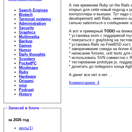
А тем временем Ruby on the Rails
открыл для себя новый подход к р
Search Engines
контроллеры и вьюшки. Тут надо ск
Biotech
developement with Rails, немного 
Terminal systems
сильно заботиться о сообщениях 
Administration
Security
А вот и примерный
TODO
на ближа
Graphics
* установка exim с поддержкой mys
Multimedia
* поиграться с graylisting на тес
Backup
* установка Rails на FreeBSD хост, 
Games
* заворачивание сквида на более 
Humor
* написание fixtures, unit tests для r
Daily thoughts
* использовать SVN совместно с R
Scooters
* тестирование prototype.js, подде
PocketPC
* дочитать до победного конца Agil
Mindmaps
Ruby
А денег все нет и нет ...
Hardware
Origami
Комментариев: 4
voip
Podcast
History
Записей в блоге
за 2026 год
июль(1)