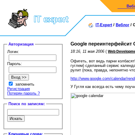
Веб
IT-Expert
/
Веблог
/
Google переинтерфейсит O
Авторизация
18:16, 11 мая 2006
(
Логин:
Web Developm
Офигеть, вот ведь парни колбася
Пароль:
гуглем) сделанный сервис календа
рулит (пока, правда, непонятно чт
http://www.google.com/calendar/rend
запомнить
У Гугля как всегда есть чему поуч
Регистрация
Потерян пароль ?
Поиск по записям:
Ключевые слова: