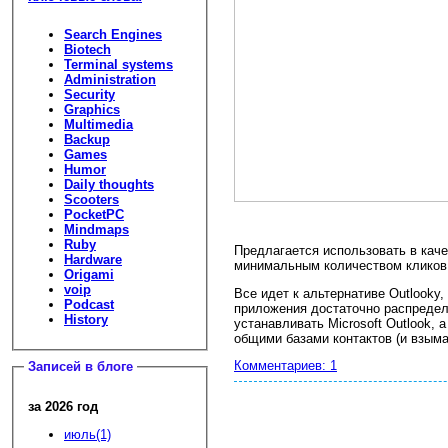
Search Engines
Biotech
Terminal systems
Administration
Security
Graphics
Multimedia
Backup
Games
Humor
Daily thoughts
Scooters
PocketPC
Mindmaps
Ruby
Предлагается использовать в каче
Hardware
минимальным количеством кликов
Origami
voip
Все идет к альтернативе Outlookу
Podcast
приложения достаточно распредел
History
устанавливать Microsoft Outlook, 
общими базами контактов (и взымат
Комментариев: 1
Записей в блоге
за 2026 год
июль(1)