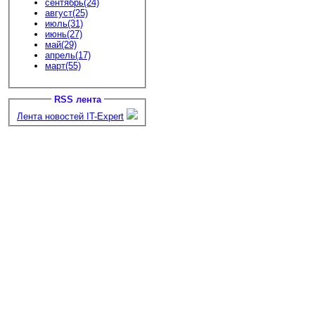
сентябрь(24)
август(25)
июль(31)
июнь(27)
май(29)
апрель(17)
март(55)
RSS лента
Лента новостей IT-Expert