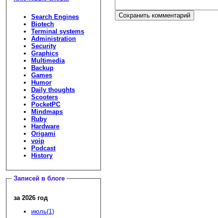
Search Engines
Biotech
Terminal systems
Administration
Security
Graphics
Multimedia
Backup
Games
Humor
Daily thoughts
Scooters
PocketPC
Mindmaps
Ruby
Hardware
Origami
voip
Podcast
History
Записей в блоге
за 2026 год
июль(1)