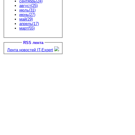
сентябрь(24)
август(25)
июль(31)
июнь(27)
май(29)
апрель(17)
март(55)
RSS лента
Лента новостей IT-Expert