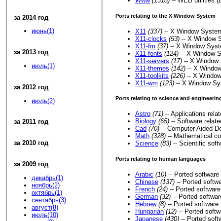
Www
(1318)
-- WEB utilities 
Ports relating to the X Window System
за 2014 год
июнь(1)
X11
(337)
-- X Window System 
X11-clocks
(53)
-- X Window 
X11-fm
(37)
-- X Window Syst
за 2013 год
X11-fonts
(124)
-- X Window Sy
X11-servers
(17)
-- X Window 
июль(1)
X11-themes
(142)
-- X Windo
X11-toolkits
(226)
-- X Window
X11-wm
(123)
-- X Window Sy
за 2012 год
Ports relating to science and engineerin
июль(2)
Astro
(71)
-- Applications rela
Biology
(65)
-- Software relate
за 2011 год
Cad
(70)
-- Computer Aided Des
Math
(328)
-- Mathematical co
за 2010 год
Science
(83)
-- Scientific soft
Ports relating to human languages
за 2009 год
Arabic
(10)
-- Ported software 
декабрь(1)
Chinese
(137)
-- Ported softw
ноябрь(2)
French
(24)
-- Ported software
октябрь(1)
German
(32)
-- Ported softwar
сентябрь(3)
Hebrew
(8)
-- Ported software
август(8)
Hungarian
(12)
-- Ported softw
июль(10)
Japanese
(430)
-- Ported soft