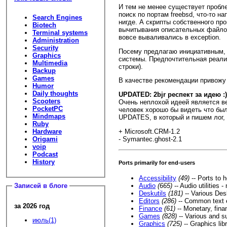
И тем не менее существует пробле
поиск по портам freebsd, что-то н
Search Engines
нигде. А скрипты собственного пр
Biotech
вычитывания описательных файлов 
Terminal systems
вовсе вываливались в exception.
Administration
Security
Посему предлагаю инициативным, 
Graphics
системы. Предпочтительная реали
Multimedia
строки).
Backup
Games
В качестве рекомендации привожу 
Humor
Daily thoughts
UPDATED: 2bjr респект за идею :)
Scooters
Очень неплохой идеей является ве
PocketPC
человек хорошо бы видеть что был
Mindmaps
UPDATES, в который и пишем лог,
Ruby
Hardware
+ Microsoft.CRM-1.2
Origami
- Symantec.ghost-2.1
voip
Podcast
History
Ports primarily for end-users
Accessibility
(49)
-- Ports to h
Audio
(665)
-- Audio utilities 
Записей в блоге
Deskutils
(181)
-- Various Desk
Editors
(286)
-- Common text e
за 2026 год
Finance
(61)
-- Monetary, finan
Games
(828)
-- Various and 
июль(1)
Graphics
(725)
-- Graphics libr