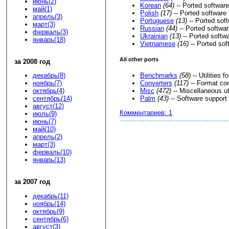
июнь(2)
Korean
(64)
-- Ported software
май(1)
Polish
(17)
-- Ported software 
апрель(3)
Portuguese
(13)
-- Ported sof
март(3)
Russian
(44)
-- Ported softwar
ферваль(3)
Ukrainian
(13)
-- Ported softwa
январь(18)
Vietnamese
(16)
-- Ported sof
All other ports
за 2008 год
Benchmarks
(58)
-- Utilities
декабрь(8)
Converters
(117)
-- Format conv
ноябрь(7)
Misc
(472)
-- Miscellaneous uti
октябрь(4)
Palm
(43)
-- Software support 
сентябрь(14)
август(12)
Комментариев: 1
июль(9)
июнь(7)
май(10)
апрель(2)
март(3)
ферваль(10)
январь(13)
за 2007 год
декабрь(11)
ноябрь(14)
октябрь(9)
сентябрь(6)
август(3)