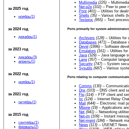
Multimedia
(225)
-- Multimedia
Net-p2p
(102)
-- Peer to peer 
за 2025 год
Print
(401)
-- Utilities for deali
Shells
(35)
-- Various shells (t
ноябрь(1)
Textproc
(955)
-- Text processi
за 2024 год
Ports primarily for system administrato
декабрь(1)
Archivers
(128)
-- Utilities fo
Databases
(471)
-- Database 
Devel
(1996)
-- Software develo
за 2023 год
Emulators
(161)
-- Utilities f
Java
(329)
-- Java language s
декабрь(3)
Lang
(357)
-- Computer langu
апрель(1)
Security
(747)
-- System secur
Sysutils
(687)
-- Various syste
за 2022 год
Ports relating to computer communicatio
ноябрь(1)
Comms
(130)
-- Communication
Dns
(103)
-- DNS client and ser
за 2021 год
Ftp
(114)
-- FTP client and serv
Irc
(124)
-- Internet Relay Chat 
октябрь(1)
Mail
(644)
-- Electronic mail p
Mbone
(19)
-- Applications an
Net
(941)
-- Networking utilitie
за 2015 год
Net-im
(109)
-- Instant messag
Net-mgmt
(184)
-- Network man
сентябрь(1)
News
(113)
-- USENET News s
ферваль(2)