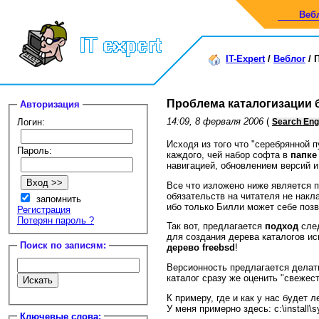
Веб
IT-Expert
/
Веблог
/
Проблема каталогизации б
Авторизация
14:09, 8 ферваля 2006
(
Логин:
Search Eng
Исходя из того что "серебрянной п
Пароль:
каждого, чей набор софта в
папке 
навигацией, обновлением версий и
Все что изложено ниже является 
обязательств на читателя не нак
запомнить
ибо только Билли может себе поз
Регистрация
Потерян пароль ?
Так вот, предлагается
подход
сле
для создания дерева каталогов ис
Поиск по записям:
дерево freebsd
!
Версионность предлагается дела
каталог сразу же оценить "свежес
К примеру, где и как у нас будет л
У меня примерно здесь: c:\install\sy
Ключевые слова: