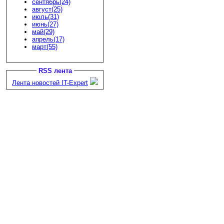
сентябрь(24)
август(25)
июль(31)
июнь(27)
май(29)
апрель(17)
март(55)
RSS лента
Лента новостей IT-Expert