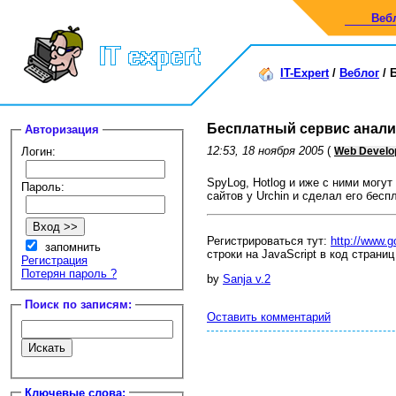
Веб
IT-Expert
/
Веблог
/
Бесплатный сервис анали
Авторизация
12:53, 18 ноября 2005
(
Логин:
Web Develo
SpyLog, Hotlog и иже с ними могу
Пароль:
сайтов у Urchin и сделал его бесп
Регистрироваться тут:
http://www.g
запомнить
строки на JavaScript в код страни
Регистрация
Потерян пароль ?
by
Sanja v.2
Поиск по записям:
Оставить комментарий
Ключевые слова: