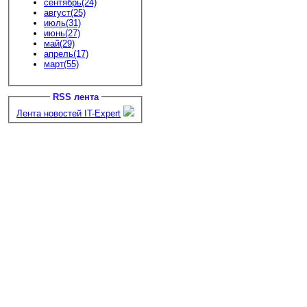
сентябрь(24)
август(25)
июль(31)
июнь(27)
май(29)
апрель(17)
март(55)
RSS лента
Лента новостей IT-Expert