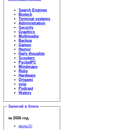
Search Engines
Biotech
Terminal systems
Administration
Security
Graphics
Multimedia
Backup
Games
Humor
Daily thoughts
Scooters
PocketPC
Mindmaps
Ruby
Hardware
Origami
voip
Podcast
History
Записей в блоге
за 2026 год
июль(1)