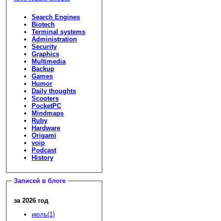
Search Engines
Biotech
Terminal systems
Administration
Security
Graphics
Multimedia
Backup
Games
Humor
Daily thoughts
Scooters
PocketPC
Mindmaps
Ruby
Hardware
Origami
voip
Podcast
History
Записей в блоге
за 2026 год
июль(1)