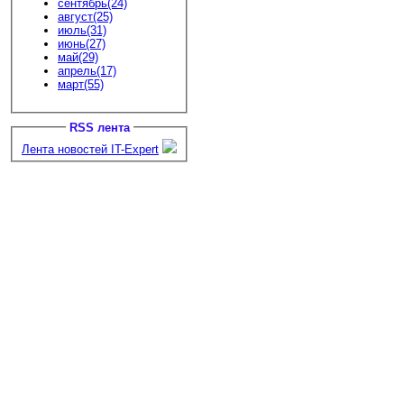
сентябрь(24)
август(25)
июль(31)
июнь(27)
май(29)
апрель(17)
март(55)
RSS лента
Лента новостей IT-Expert