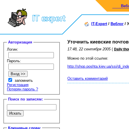
Веб
IT-Expert
/
Веблог
/
Уточнить киевские почто
Авторизация
17:48, 22 сентября 2005
(
Логин:
Daily th
Можно по этой ссылке:
Пароль:
http://shop.poshta.kiev.ua/ssi/di_ind
Оставить комментарий
запомнить
Регистрация
Потерян пароль ?
Поиск по записям:
Ключевые слова: