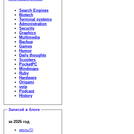
Search Engines
Biotech
Terminal systems
Administration
Security
Graphics
Multimedia
Backup
Games
Humor
Daily thoughts
Scooters
PocketPC
Mindmaps
Ruby
Hardware
Origami
voip
Podcast
History
Записей в блоге
за 2026 год
июль(1)