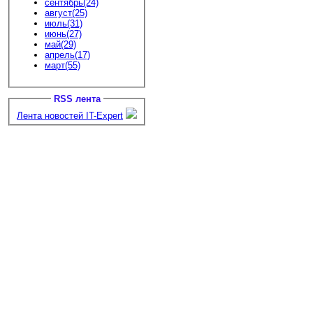
сентябрь(24)
август(25)
июль(31)
июнь(27)
май(29)
апрель(17)
март(55)
RSS лента
Лента новостей IT-Expert